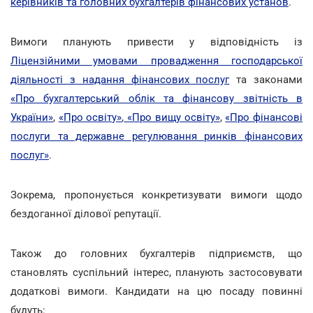
керівників та головних бухгалтерів фінансових установ
.
Вимоги планують привести у відповідність із
Ліцензійними умовами провадження господарської
діяльності з надання фінансових послуг
та законами
«Про бухгалтерський облік та фінансову звітність в
України»
,
«Про освіту»
,
«Про вищу освіту»
,
«Про фінансові
послуги та державне регулювання ринків фінансових
послуг»
.
Зокрема, пропонується конкретизувати вимоги щодо
бездоганної ділової репутації.
Також до головних бухгалтерів підприємств, що
становлять суспільний інтерес, планують застосовувати
додаткові вимоги. Кандидати на цю посаду повинні
будуть: