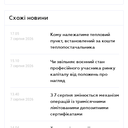
Схожі новини
17.05
Кому належатиме тепловий
7 серпня 2026
пункт, встановлений за кошти
теплопостачальника
15.10
Чи звільняє воєнний стан
7 серпня 2026
професійного учасника ринку
капіталу від положень про
нагляд
13.40
З 7 серпня змінюється механізм
7 серпня 2026
операцій із тримісячними
лімітованими депозитними
сертифікатами
14.04