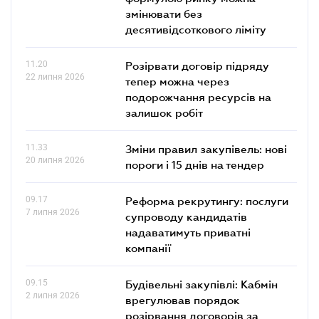
змінювати без
десятивідсоткового ліміту
11.20
Розірвати договір підряду
22 липня 2026
тепер можна через
подорожчання ресурсів на
залишок робіт
11.33
Зміни правил закупівель: нові
20 липня 2026
пороги і 15 днів на тендер
09.17
Реформа рекрутингу: послуги
7 липня 2026
супроводу кандидатів
надаватимуть приватні
компанії
09.15
Будівельні закупівлі: Кабмін
2 липня 2026
врегулював порядок
розірвання договорів за