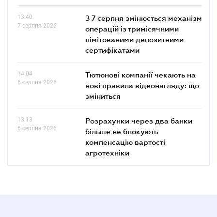
13.40
З 7 серпня змінюється механізм
7 серпня 2026
операцій із тримісячними
лімітованими депозитними
сертифікатами
14.04
Тютюнові компанії чекають на
6 серпня 2026
нові правила відеонагляду: що
зміниться
13.13
Розрахунки через два банки
6 серпня 2026
більше не блокують
компенсацію вартості
агротехніки