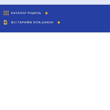
КАТАЛОГ РІШЕНЬ
ВСІ ТАРИФИ ЛІГА:ЗАКОН
Співробітництво
Агенти
Дилери
Політика конфіденційності
Умови використання сайту
Реклама
Блог
Новини компанії
Керівництва
Каталоги компаній