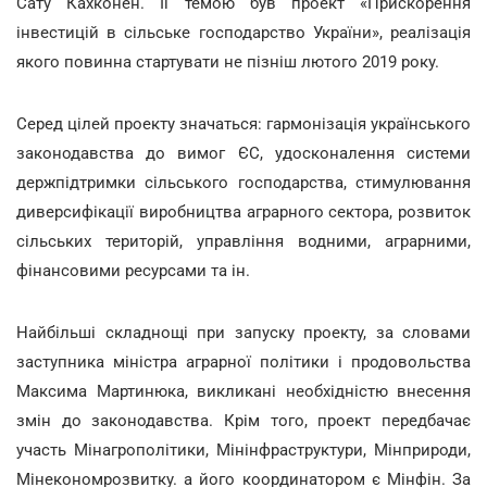
Сату Кахконен. Її темою був проект «Прискорення
інвестицій в сільське господарство України», реалізація
якого повинна стартувати не пізніш лютого 2019 року.
Серед цілей проекту значаться: гармонізація українського
законодавства до вимог ЄС, удосконалення системи
держпідтримки сільського господарства, стимулювання
диверсифікації виробництва аграрного сектора, розвиток
сільських територій, управління водними, аграрними,
фінансовими ресурсами та ін.
Найбільші складнощі при запуску проекту, за словами
заступника міністра аграрної політики і продовольства
Максима Мартинюка, викликані необхідністю внесення
змін до законодавства. Крім того, проект передбачає
участь Мінагрополітики, Мінінфраструктури, Мінприроди,
Мінекономрозвитку. а його координатором є Мінфін. За