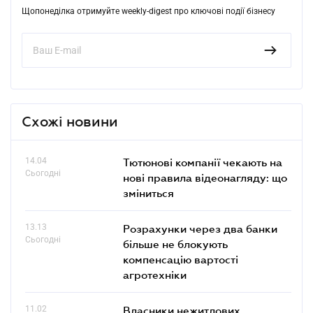
Щопонеділка отримуйте weekly-digest про ключові події бізнесу
Схожі новини
14.04
Тютюнові компанії чекають на
Сьогодні
нові правила відеонагляду: що
зміниться
13.13
Розрахунки через два банки
Сьогодні
більше не блокують
компенсацію вартості
агротехніки
11.02
Власники нежитлових