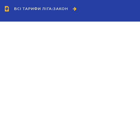
ВСІ ТАРИФИ ЛІГА:ЗАКОН
Співробітництво
Агенти
Дилери
Політика конфіденційності
Умови використання сайту
Реклама
Блог
Новини компанії
Керівництва
Каталоги компаній
Теми в центрі уваги
Підтримка та контакти