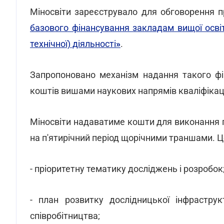
Міносвіти зареєструвало для обговорення п
базового фінансування закладам вищої осві
технічної) діяльності
»
.
Запропоновано механізм надання такого ф
коштів вишами наукових напрямів кваліфікаці
Міносвіти надаватиме кошти для виконання 
на п'ятирічний період щорічними траншами. Ц
- пріоритетну тематику досліджень і розробок
- план розвитку дослідницької інфраструк
співробітництва;