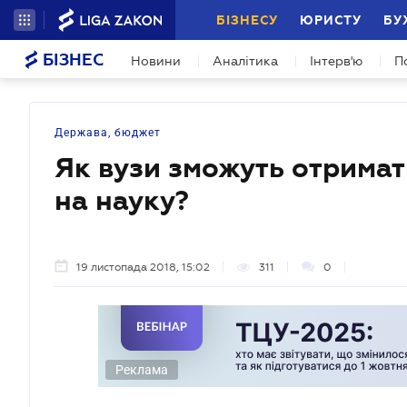
БІЗНЕСУ
ЮРИСТУ
БУ
БІЗНЕС
Новини
Аналітика
Інтерв'ю
П
Держава, бюджет
Як вузи зможуть отрима
на науку?
19 листопада 2018, 15:02
311
0
Реклама