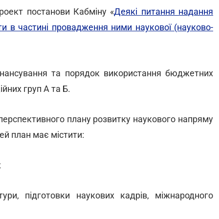
роект постанови Кабміну «
Деякі питання надання
ти в частині провадження ними наукової (науково-
інансування та порядок використання бюджетних
йних груп А та Б.
перспективного плану розвитку наукового напряму
ей план має містити:
;
тури, підготовки наукових кадрів, міжнародного