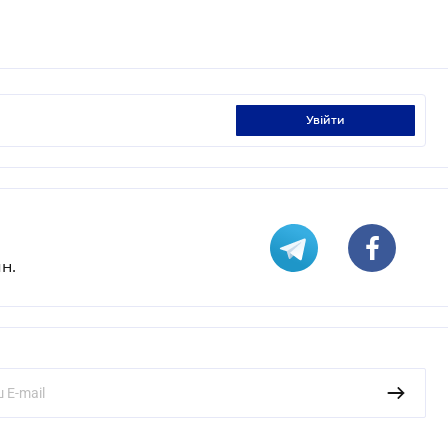
увійти
н.