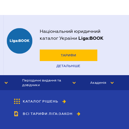
Національний юридичний
Liga:BOOK
каталог України
ТАРИФИ
ДЕТАЛЬНІШЕ
Періодичні видання та
Академія
довідники
ЮРИСТ&ЗАКОН
АКАДЕМІЯ ЛІГА:ЗАКОН
КАТАЛОГ РІШЕНЬ
БУХГАЛТЕР&ЗАКОН
ВСІ ТАРИФИ ЛІГА:ЗАКОН
ВІСНИК МСФЗ
ІНТЕРБУХ