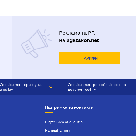
Реклама та PR
ligazakon.net
на
ТАРИФИ
Сервіси моніторингу та
Сервіси електронної звітності та
аналізу
документообігу
CONTR AGENT
Liga:REPORT
Підтримка та контакти
SMS-МАЯК
VERDICTUM
Підтримка абонентів
Напишіть нам
SEMANTRUM