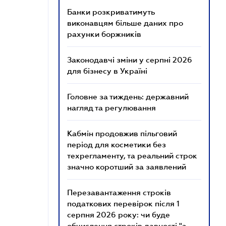
Банки розкриватимуть
виконавцям більше даних про
рахунки боржників
Законодавчі зміни у серпні 2026
для бізнесу в Україні
Головне за тиждень: державний
нагляд та регулювання
Кабмін продовжив пільговий
період для косметики без
техрегламенту, та реальний строк
значно коротший за заявлений
Перезавантаження строків
податкових перевірок після 1
серпня 2026 року: чи буде
обчислення строків давності "з