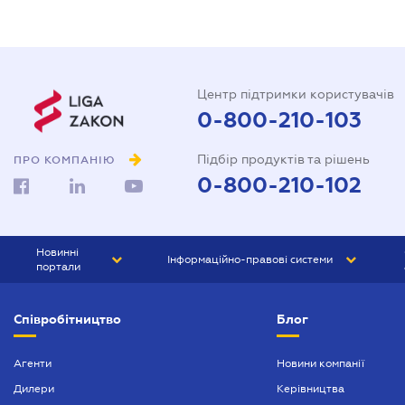
Центр підтримки користувачів
0-800-210-103
Підбір продуктів та рішень
ПРО КОМПАНІЮ
0-800-210-102
Новинні
Інформаційно-правові системи
портали
ЮРЛІГА
Право України
Співробітництво
Блог
БІЗНЕС
ГРАНД
БУХГАЛТЕР.ua
ПРАЙМ
Агенти
Новини компанії
Дилери
Керівництва
БУХГАЛТЕР ПРОФ