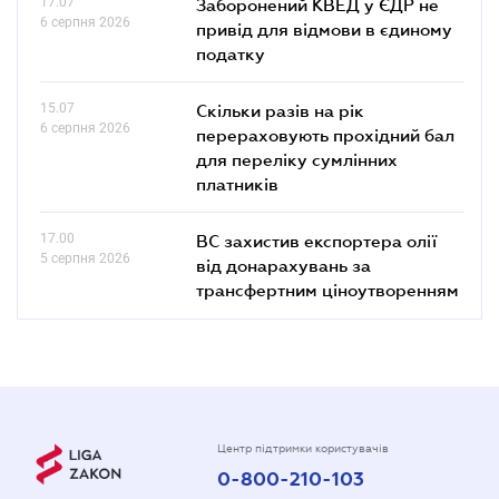
17.07
Заборонений КВЕД у ЄДР не
6 серпня 2026
привід для відмови в єдиному
податку
15.07
Скільки разів на рік
6 серпня 2026
перераховують прохідний бал
для переліку сумлінних
платників
17.00
ВС захистив експортера олії
5 серпня 2026
від донарахувань за
трансфертним ціноутворенням
Центр підтримки користувачів
0-800-210-103