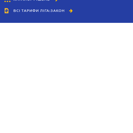
ВСІ ТАРИФИ ЛІГА:ЗАКОН
Співробітництво
Агенти
Дилери
Політика конфіденційності
Умови використання сайту
Реклама
Блог
Новини компанії
Керівництва
Каталоги компаній
Теми в центрі уваги
Підтримка та контакти