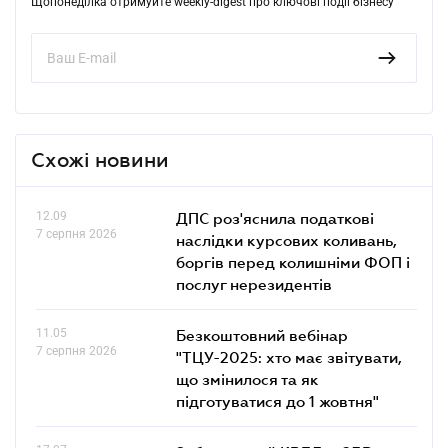
Щопонеділка отримуйте weekly-digest про ключові події бізнесу
Схожі новини
12.09
ДПС роз'яснила податкові
7 серпня 2026
наслідки курсових коливань,
боргів перед колишніми ФОП і
послуг нерезидентів
11.05
Безкоштовний вебінар
7 серпня 2026
"ТЦУ-2025: хто має звітувати,
що змінилося та як
підготуватися до 1 жовтня"