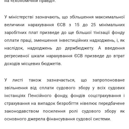
на «Економічній правді».
У міністерстві зазначають, що збільшення максимальної
величини нарахування ЄСВ з 15 до 25 мінімальних
заробітних плат призведе до ще більшої тінізації фонду
оплати праці, зменшення інвестиційних надходжень, і, як
наслідок, надходжень до держбюджету. А введення
регресивної шкали нарахування ЄСВ призведе до втрат
доходів місцевих бюджетів.
У листі також зазначається, що запропоноване
звільнення від сплати судового збору у всіх судових
інстанціях Пенсійного фонду, фондів соцстрахування і
страхування на випадок безробіття нівелює передбачене
законодавством посилення ролі судового збору як
основного джерела фінансування судової системи.