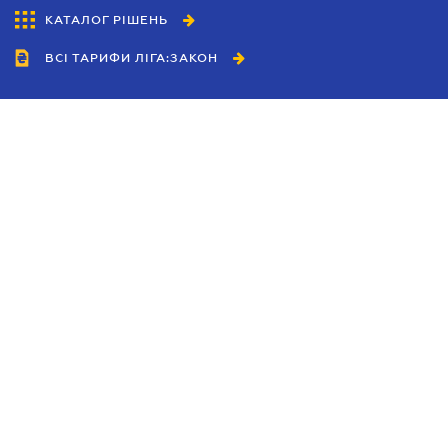
КАТАЛОГ РІШЕНЬ
ВСІ ТАРИФИ ЛІГА:ЗАКОН
Співробітництво
Агенти
Дилери
Політика конфіденційності
Умови використання сайту
Реклама
Блог
Новини компанії
Керівництва
Каталоги компаній
Теми в центрі уваги