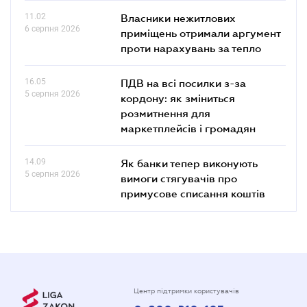
11.02
Власники нежитлових
6 серпня 2026
приміщень отримали аргумент
проти нарахувань за тепло
16.05
ПДВ на всі посилки з-за
5 серпня 2026
кордону: як зміниться
розмитнення для
маркетплейсів і громадян
14.09
Як банки тепер виконують
5 серпня 2026
вимоги стягувачів про
примусове списання коштів
Центр підтримки користувачів