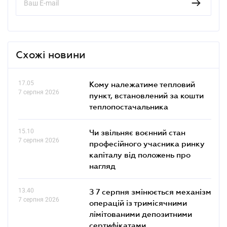
Схожі новини
17.05
Кому належатиме тепловий
7 серпня 2026
пункт, встановлений за кошти
теплопостачальника
15.10
Чи звільняє воєнний стан
7 серпня 2026
професійного учасника ринку
капіталу від положень про
нагляд
13.40
З 7 серпня змінюється механізм
7 серпня 2026
операцій із тримісячними
лімітованими депозитними
сертифікатами