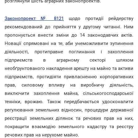
розглянули шість аграрних законопроектів.
Законопроект № 8121
щодо протидії рейдерству
рекомендований до прийняття у другому читанні. Ним
пропонується внести зміни до 14 законодавчих актів.
Новації спрямовані на те, аби унеможливити зупинення
діяльності, протиправне поглинання і захоплення
підприємств в аграрному секторі шляхом
необґрунтованого накладення арешту на майно та активи
підприємств, протидіяти привласненню корпоративних
прав, силовому впливу на виробничу діяльність,
виключити захоплення майна, сільськогосподарської
техніки, врожаю. Також передбачається удосконалити
регулювання земельних відносин, процедури державної
реєстрації земельних ділянок та речових прав на них,
покращити взаємодію земельного кадастру та реєстру
речових прав на нерухоме майно.