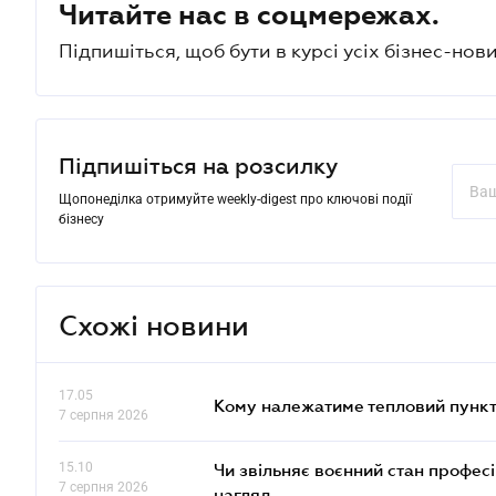
Читайте нас в соцмережах.
Підпишіться, щоб бути в курсі усіх бізнес-нови
Підпишіться на розсилку
Щопонеділка отримуйте weekly-digest про ключові події
бізнесу
Схожі новини
17.05
Кому належатиме тепловий пункт
7 серпня 2026
15.10
Чи звільняє воєнний стан профес
7 серпня 2026
нагляд