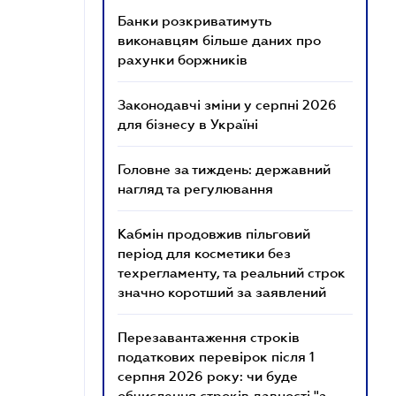
Банки розкриватимуть
виконавцям більше даних про
рахунки боржників
Законодавчі зміни у серпні 2026
для бізнесу в Україні
Головне за тиждень: державний
нагляд та регулювання
Кабмін продовжив пільговий
період для косметики без
техрегламенту, та реальний строк
значно коротший за заявлений
Перезавантаження строків
податкових перевірок після 1
серпня 2026 року: чи буде
обчислення строків давності "з