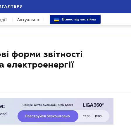
ХГАЛТЕРУ
одії
Актуально
Бізнес під час війни
ві форми звітності
а електроенергії