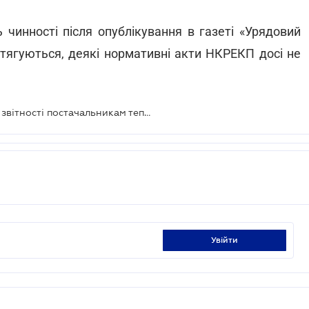
 чинності після опублікування в газеті «Урядовий
 затягуються, деякі нормативні акти НКРЕКП досі не
Регулятор встановлює нові форми звітності постачальникам тепло- та електроенергії
увійти