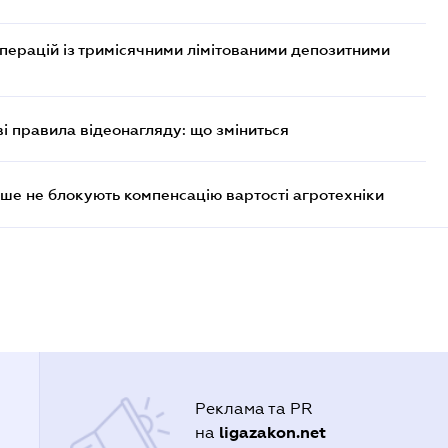
операцій із тримісячними лімітованими депозитними
ві правила відеонагляду: що зміниться
ше не блокують компенсацію вартості агротехніки
Реклама та PR
ligazakon.net
на