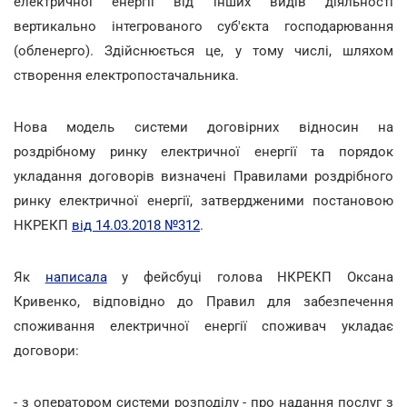
електричної енергії від інших видів діяльності
вертикально інтегрованого суб'єкта господарювання
(обленерго). Здійснюється це, у тому числі, шляхом
створення електропостачальника.
Нова модель системи договірних відносин на
роздрібному ринку електричної енергії та порядок
укладання договорів визначені Правилами роздрібного
ринку електричної енергії, затвердженими постановою
НКРЕКП
від 14.03.2018 №312
.
Як
написала
у фейсбуці голова НКРЕКП Оксана
Кривенко, відповідно до Правил для забезпечення
споживання електричної енергії споживач укладає
договори:
- з оператором системи розподілу - про надання послуг з