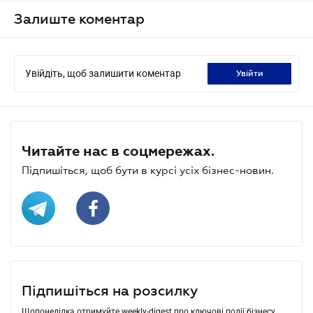
Залиште коментар
Увійдіть, щоб залишити коментар
увійти
Читайте нас в соцмережах.
Підпишіться, щоб бути в курсі усіх бізнес-новин.
Підпишіться на розсилку
Щопонеділка отримуйте weekly-digest про ключові події бізнесу