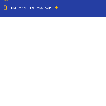
ВСІ ТАРИФИ ЛІГА:ЗАКОН
Співробітництво
Агенти
Дилери
Політика конфіденційності
Умови використання сайту
Реклама
Блог
Новини компанії
Керівництва
Каталоги компаній
Теми в центрі уваги
Підтримка та контакти