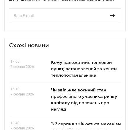
Схожі новини
17.05
Кому належатиме тепловий
7 серпня 2026
пункт, встановлений за кошти
теплопостачальника
15.10
Чи звільняє воєнний стан
7 серпня 2026
професійного учасника ринку
капіталу від положень про
нагляд
13.40
З 7 серпня змінюється механізм
7 серпня 2026
операцій із тримісячними