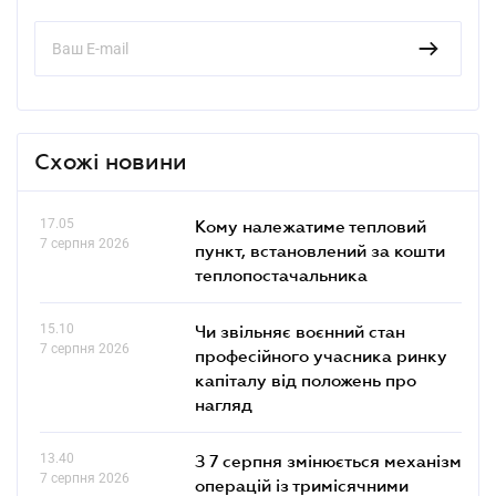
Схожі новини
17.05
Кому належатиме тепловий
7 серпня 2026
пункт, встановлений за кошти
теплопостачальника
15.10
Чи звільняє воєнний стан
7 серпня 2026
професійного учасника ринку
капіталу від положень про
нагляд
13.40
З 7 серпня змінюється механізм
7 серпня 2026
операцій із тримісячними