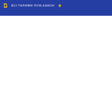
ВСІ ТАРИФИ ЛІГА:ЗАКОН
Співробітництво
Агенти
Дилери
Політика конфіденційності
Умови використання сайту
Реклама
Блог
Новини компанії
Керівництва
Каталоги компаній
Теми в центрі уваги
Підтримка та контакти