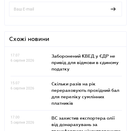
Схожі новини
17.07
Заборонений КВЕД у ЄДР не
6 серпня 2026
привід для відмови в єдиному
податку
15.07
Скільки разів на рік
6 серпня 2026
перераховують прохідний бал
для переліку сумлінних
платників
17.00
ВС захистив експортера олії
5 серпня 2026
від донарахувань за
трансфертним ціноутворенням