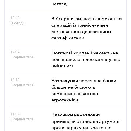
нагляд
13.40
З 7 серпня змінюється механізм
Сьогодні
операцій із тримісячними
лімітованими депозитними
сертифікатами
14.04
Тютюнові компанії чекають на
6 серпня 2026
нові правила відеонагляду: що
зміниться
13.13
Розрахунки через два банки
6 серпня 2026
більше не блокують
компенсацію вартості
агротехніки
11.02
Власники нежитлових
6 серпня 2026
приміщень отримали аргумент
проти нарахувань за тепло