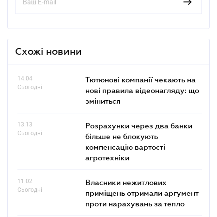
Схожі новини
14.04
Тютюнові компанії чекають на
Сьогодні
нові правила відеонагляду: що
зміниться
13.13
Розрахунки через два банки
Сьогодні
більше не блокують
компенсацію вартості
агротехніки
11.02
Власники нежитлових
Сьогодні
приміщень отримали аргумент
проти нарахувань за тепло