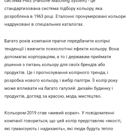
система PMS (Pantone Matching System) - це
стандартизована система підбору кольору, яка
розроблена в 1963 році. Еталонні пронумеровані кольори
надруковані в спеціальних каталогах.
Багато років компанія прагне передбачити колірні
тенденції і вивчити психологічні ефекти кольору. Вона
допомагає корпораціям, а то і державам приймати
рішення з питань кольору для своїх брендів або
продуктів. Це і прогнозування колірного тренда, і
розробка нового кольору, і вибір палітри. Її колір року
може впливати на багато галузей: дизайн будинку і
продуктів, догляд за красою, мода, мистецтво.
Кольором-2019 став «живий корал». У повідомленні
компанії говориться, що цей колір представляє «якості,
які гуманізують і надихають», які люди будуть тепло