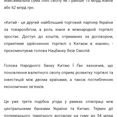
Максимальна сума лінії свопу як і раніше 15 млрд юанів
або 62 млрд грн.
«Китай - це другий найбільший торговий партнер України
за товарообігом, а роль юаня в міжнародній торгівлі
зростає. Доступ до коштів, отриманих за договором,
сприятиме здійсненню торгівлі з Китаєм в юанях», -
прокоментував голова Нацбанку Яків Смолій.
Голова Народного банку Китаю Ї Ґан зазначив, що
поновлення валютного свопу сприяє розвитку торгівлі та
інвестицій між двома країнами, а також поглибленню
економічних зв'язків.
Це уже третя подібна угода у рамках співпраці між
центральними банками України та Китаю. Термін дії
попереднього трирічного договору на суму до 54 млрд