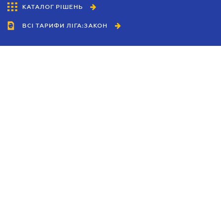
КАТАЛОГ РІШЕНЬ
ВСІ ТАРИФИ ЛІГА:ЗАКОН
Співробітництво
Агенти
Дилери
Політика конфіденційності
Умови використання сайту
Реклама
Блог
Новини компанії
Керівництва
Каталоги компаній
Теми в центрі уваги