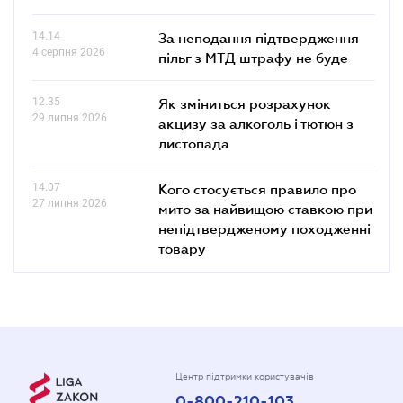
14.14
За неподання підтвердження
4 серпня 2026
пільг з МТД штрафу не буде
12.35
Як зміниться розрахунок
29 липня 2026
акцизу за алкоголь і тютюн з
листопада
14.07
Кого стосується правило про
27 липня 2026
мито за найвищою ставкою при
непідтвердженому походженні
товару
Центр підтримки користувачів
0-800-210-103