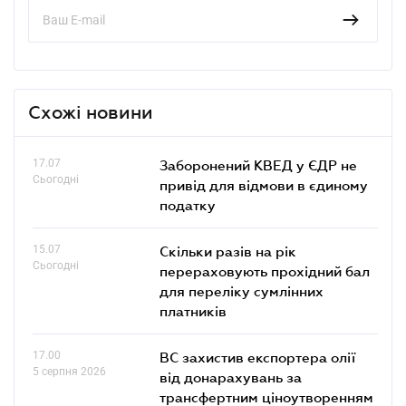
Схожі новини
17.07
Заборонений КВЕД у ЄДР не
Сьогодні
привід для відмови в єдиному
податку
15.07
Скільки разів на рік
Сьогодні
перераховують прохідний бал
для переліку сумлінних
платників
17.00
ВС захистив експортера олії
5 серпня 2026
від донарахувань за
трансфертним ціноутворенням