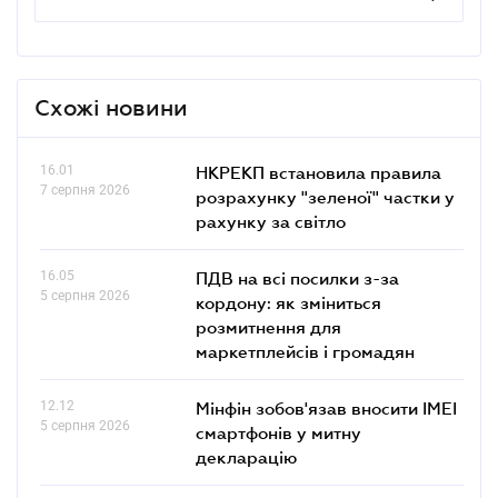
Схожі новини
16.01
НКРЕКП встановила правила
7 серпня 2026
розрахунку "зеленої" частки у
рахунку за світло
16.05
ПДВ на всі посилки з-за
5 серпня 2026
кордону: як зміниться
розмитнення для
маркетплейсів і громадян
12.12
Мінфін зобов'язав вносити IMEI
5 серпня 2026
смартфонів у митну
декларацію