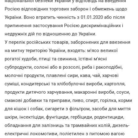
національної безпеки України у відповідь на введення
Росією відповідних торгових заборон і обмежень щодо
України. Воно втратить чинність з 01.01.2020 або після
припинення застосування Росією дискримінаційних і
недружніх дій по відношенню до України.
У перелік російських товарів, заборонених для ввезення
на митну територію України, входять: м'ясо великої
рогатої худоби, птиці та свинина, їстівні м'ясні
субпродукти, солоні або в розсолі, риба і ракоподібні,
молочні продукти, плавлені сири, кава, чай, харчові
суміші, кондитерські та хлібобулочні вироби, картопля,
продукти дитячого харчування, макаронні вироби, соуси,
смакові добавки та приправи, пиво, спирт, горілка, корми
для кішок і собак, сигарети з фільтром, засоби для миття
шкіри, інсектіціди, фунгіциди, гербіциди, родентициди,
обладнання для залізниць та трамвайних колій, дизель-
електричні локомотиви, поліетилен з питомою вагою