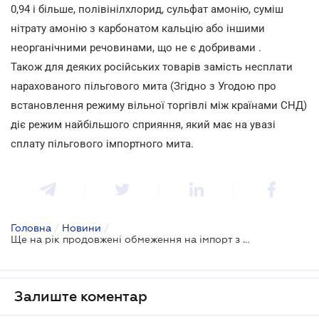
0,94 і більше, полівінілхлорид, сульфат амонію, суміш
нітрату амонію з карбонатом кальцію або іншими
неорганічними речовинами, що не є добривами .
Також для деяких російських товарів замість несплати
нарахованого пільгового мита (Згідно з Угодою про
встановлення режиму вільної торгівлі між країнами СНД)
діє режим найбільшого сприяння, який має на увазі
сплату пільгового імпортного мита.
Головна
/
Новини
/
Ще на рік продовжені обмеження на імпорт з Росії
Залиште коментар