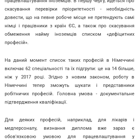
працевлаштування іноземців. В першу чергу, йдеться про
скасування перевірки пріоритетності - необхідність
довести, що на певне робоче місце не претендують самі
німці і працівники з країн ЄС, а також про скасування
обмеження найму іноземців списком «дефіцитних
професій».
На даний момент список таких професій в Німеччині
включає 62 спеціальності та їх підгрупи: це на 14 більше,
ніж у 2017 році. Згідно з новим законом, роботу в
Німеччині тепер зможуть шукати і представники
робітничих професій. Головна умова - документальне
підтвердження кваліфікації.
Для деяких професій, наприклад, для лікарів і
медперсоналу, визнання диплома вже зараз є
обов'язковою умовою для працевлаштування у