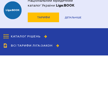
Національний юридичний
каталог України
Liga:BOOK
ТАРИФИ
ДЕТАЛЬНІШЕ
КАТАЛОГ РІШЕНЬ
ВСІ ТАРИФИ ЛІГА:ЗАКОН
Співробітництво
Агенти
Дилери
Політика конфіденційності
Умови використання сайту
Реклама
Блог