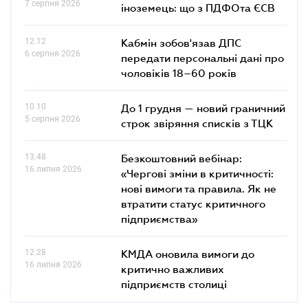
7 серпня 2026
іноземець: що з ПДФОта ЄСВ
12.12
Кабмін зобов'язав ДПС
6 серпня 2026
передати персональні дані про
чоловіків 18–60 років
10.10
До 1 грудня — новий граничний
5 серпня 2026
строк звіряння списків з ТЦК
13.48
Безкоштовний вебінар:
16 липня 2026
«Чергові зміни в критичності:
нові вимоги та правила. Як не
втратити статус критичного
підприємства»
12.28
КМДА оновила вимоги до
16 липня 2026
критично важливих
підприємств столиці