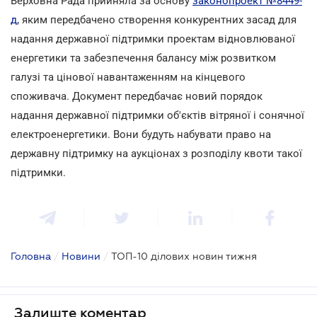
Верховна Рада прийняла за основу
законопроект №8449-
д
, яким передбачено створення конкурентних засад для
надання державної підтримки проектам відновлюваної
енергетики та забезпечення балансу між розвитком
галузі та цінової навантаженням на кінцевого
споживача. Документ передбачає новий порядок
надання державної підтримки об'єктів вітряної і сонячної
електроенергетики. Вони будуть набувати право на
державну підтримку на аукціонах з розподілу квоти такої
підтримки.
Головна
/
Новини
/
ТОП-10 ділових новин тижня
Залиште коментар