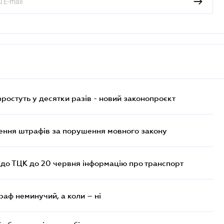
остуть у десятки разів - новий законопроєкт
лення штрафів за порушення мовного закону
 до ТЦК до 20 червня інформацію про транспорт
раф неминучий, а коли – ні