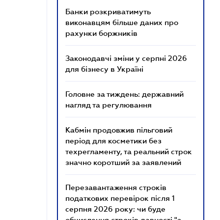
Банки розкриватимуть
виконавцям більше даних про
рахунки боржників
Законодавчі зміни у серпні 2026
для бізнесу в Україні
Головне за тиждень: державний
нагляд та регулювання
Кабмін продовжив пільговий
період для косметики без
техрегламенту, та реальний строк
значно коротший за заявлений
Перезавантаження строків
податкових перевірок після 1
серпня 2026 року: чи буде
обчислення строків давності "з