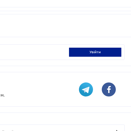
увійти
н.