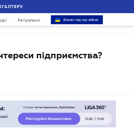
ХГАЛТЕРУ
одії
Актуально
Бізнес під час війни
нтереси підприємства?