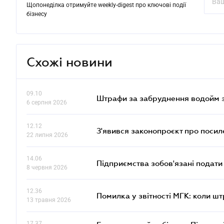
Щопонеділка отримуйте weekly-digest про ключові події
бізнесу
Схожі новини
09.10
Штрафи за забруднення водойм зр
6 серпня 2026
12.12
З'явився законопроєкт про поси
22 липня 2026
14.06
Підприємства зобов'язані подати
8 червня 2026
12.36
Помилка у звітності МГК: коли шт
13 травня 2026
17.37