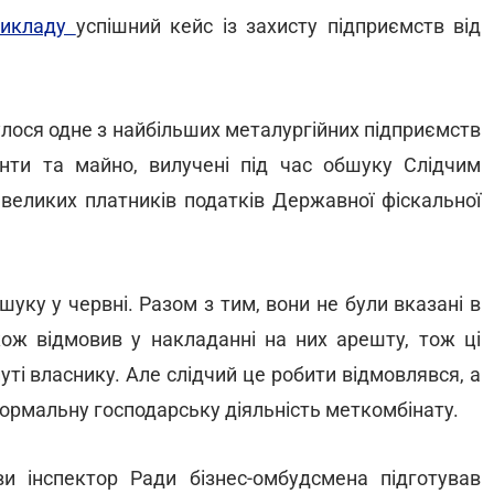
рикладу
успішний кейс із захисту підприємств від
улося одне з найбільших металургійних підприємств
нти та майно, вилучені під час обшуку Слідчим
 великих платників податків Державної фіскальної
шуку у червні. Разом з тим, вони не були вказані в
кож відмовив у накладанні на них арешту, тож ці
уті власнику. Але слідчий це робити відмовлявся, а
нормальну господарську діяльність меткомбінату.
и інспектор Ради бізнес-омбудсмена підготував