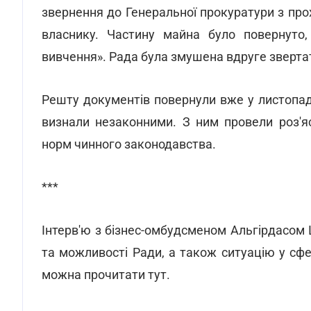
звернення до Генеральної прокуратури з пр
власнику. Частину майна було повернуто,
вивчення». Рада була змушена вдруге звертати
Решту документів повернули вже у листопаді
визнали незаконними. З ним провели роз'я
норм чинного законодавства.
***
Інтерв'ю з бізнес-омбудсменом Альгірдасом
та можливості Ради, а також ситуацію у сфер
можна прочитати тут.