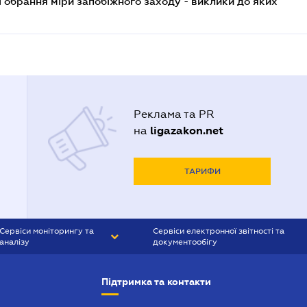
і обрання міри запобіжного заходу - виклики до яких
Реклама та PR
ligazakon.net
на
ТАРИФИ
Сервіси моніторингу та
Сервіси електронної звітності та
аналізу
документообігу
CONTR AGENT
Liga:REPORT
Підтримка та контакти
SMS-МАЯК