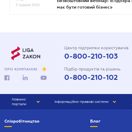
Безкоштовний вебінар: «Підозра 
5 травня 2026
має бути готовий бізнес»
Центр підтримки користувачів
0-800-210-103
Підбір продуктів та рішень
ПРО КОМПАНІЮ
0-800-210-102
Новинні
Інформаційно-правові системи
портали
ЮРЛІГА
Право України
Співробітництво
Блог
БІЗНЕС
ГРАНД