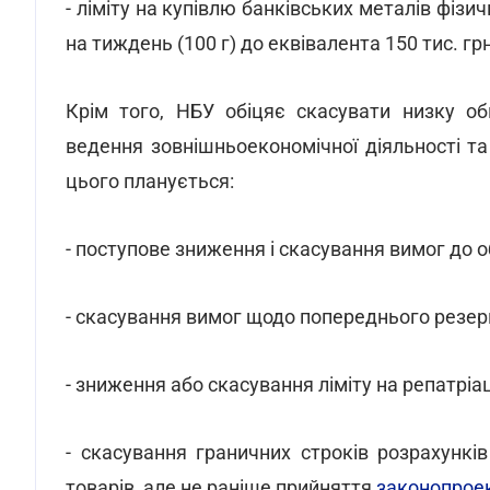
- ліміту на купівлю банківських металів фізи
на тиждень (100 г) до еквівалента 150 тис. гр
Крім того, НБУ обіцяє скасувати низку о
ведення зовнішньоекономічної діяльності та 
цього планується:
- поступове зниження і скасування вимог до 
- скасування вимог щодо попереднього резерв
- зниження або скасування ліміту на репатріа
- скасування граничних строків розрахункі
товарів, але не раніше прийняття
законопрое