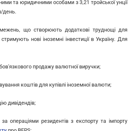
чними та юридичними особами з 3,21 тройської унції
н/день.
бмежень, що створюють додаткові труднощі для
стримують нові іноземні інвестиції в Україну. Для
обов'язкового продажу валютної виручки;
ування коштів для купівлі іноземної валюти;
цію дивідендів;
в за операціями резидентів з експорту та імпорту
кту
про BEPS;