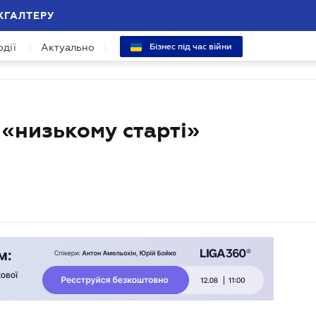
ХГАЛТЕРУ
одії
Актуально
Бізнес під час війни
 «низькому старті»