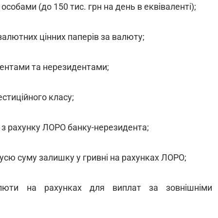
собами (до 150 тис. грн на день в еквіваленті);
алютних цінних паперів за валюту;
дентами та нерезидентами;
вестиційного класу;
ні з рахунку ЛОРО банку-нерезидента;
усю суму залишку у гривні на рахунках ЛОРО;
алюти на рахунках для виплат за зовнішніми