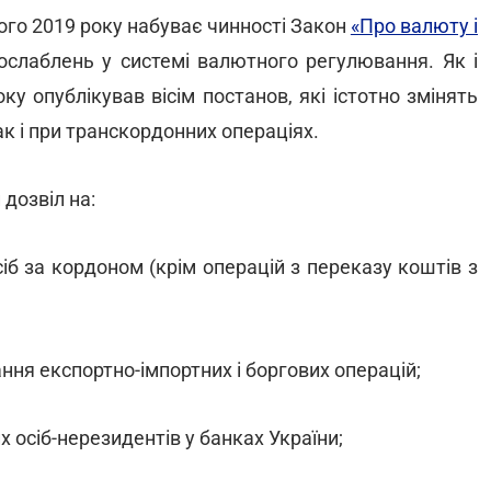
того 2019 року набуває чинності Закон
«Про валюту і
ослаблень у системі валютного регулювання. Як і
у опублікував вісім постанов, які істотно змінять
к і при транскордонних операціях.
дозвіл на:
іб за кордоном (крім операцій з переказу коштів з
ня експортно-імпортних і боргових операцій;
 осіб-нерезидентів у банках України;