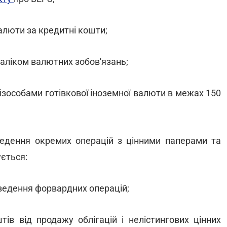
валюти за кредитні кошти;
заліком валютних зобов'язань;
фізособами готівкової іноземної валюти в межах 150
едення окремих операцій з цінними паперами та
ється:
оведення форвардних операцій;
ів від продажу облігацій і нелістингових цінних