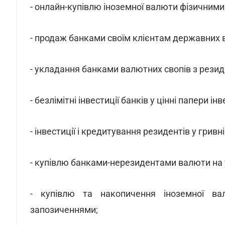
- онлайн-купівлю іноземної валюти фізичними о
- продаж банками своїм клієнтам державних в
- укладання банками валютних свопів з рези
- безлімітні інвестиції банків у цінні папери ін
- інвестиції і кредитування резидентів у грив
- купівлю банками-нерезидентами валюти на 
- купівлю та накопичення іноземної в
запозиченнями;