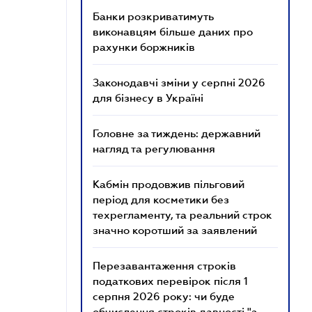
Банки розкриватимуть
виконавцям більше даних про
рахунки боржників
Законодавчі зміни у серпні 2026
для бізнесу в Україні
Головне за тиждень: державний
нагляд та регулювання
Кабмін продовжив пільговий
період для косметики без
техрегламенту, та реальний строк
значно коротший за заявлений
Перезавантаження строків
податкових перевірок після 1
серпня 2026 року: чи буде
обчислення строків давності "з