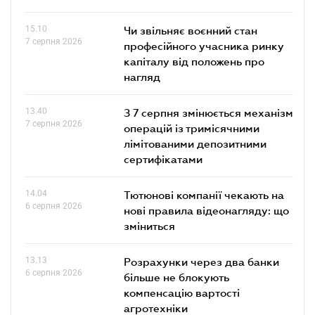
15.10
Чи звільняє воєнний стан
7 серпня 2026
професійного учасника ринку
капіталу від положень про
нагляд
13.40
З 7 серпня змінюється механізм
7 серпня 2026
операцій із тримісячними
лімітованими депозитними
сертифікатами
14.04
Тютюнові компанії чекають на
6 серпня 2026
нові правила відеонагляду: що
зміниться
13.13
Розрахунки через два банки
6 серпня 2026
більше не блокують
компенсацію вартості
агротехніки