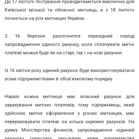
До 17 лютого тестування проводитиметься виключно для
Київської міської та обласної митниць, а з 18 лютого
почнеться на усіх митницях України.
З 16 березня разпочнется перехідний період
запровадження єдиного рахунку, коли сплачувати митні
платежі можна буде як на старі, так і на нові рахунки.
Із 16 квітня року єдиний рахунок буде використовуватися
усіма підприємствами в обов'язковому порядку.
Наразі кожна митниця має власний рахунок для
зарахування митних платежів, тому підприємець, який
здійснює митне оформлення у різних митницях, має
перераховувати платежі на кілька окремих рахунків. На
думку Міністерства фінансів, запровадження «єдиний
рахунок» спростить процедуру, адже підприємства