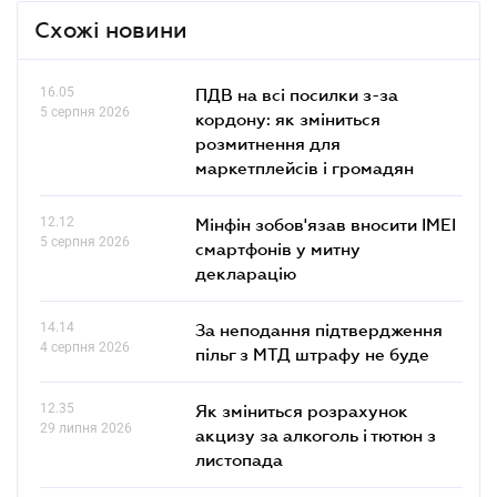
Схожі новини
16.05
ПДВ на всі посилки з-за
5 серпня 2026
кордону: як зміниться
розмитнення для
маркетплейсів і громадян
12.12
Мінфін зобов'язав вносити IMEI
5 серпня 2026
смартфонів у митну
декларацію
14.14
За неподання підтвердження
4 серпня 2026
пільг з МТД штрафу не буде
12.35
Як зміниться розрахунок
29 липня 2026
акцизу за алкоголь і тютюн з
листопада