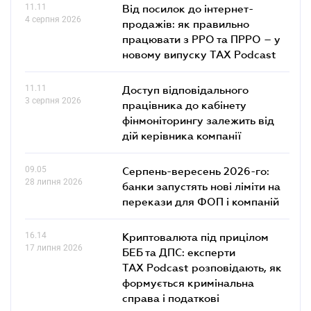
11.11
Від посилок до інтернет-
4 серпня 2026
продажів: як правильно
працювати з РРО та ПРРО – у
новому випуску TAX Podcast
11.11
Доступ відповідального
3 серпня 2026
працівника до кабінету
фінмоніторингу залежить від
дій керівника компанії
09.05
Серпень-вересень 2026-го:
28 липня 2026
банки запустять нові ліміти на
перекази для ФОП і компаній
16.14
Криптовалюта під прицілом
17 липня 2026
БЕБ та ДПС: експерти
TAX Podcast розповідають, як
формується кримінальна
справа і податкові