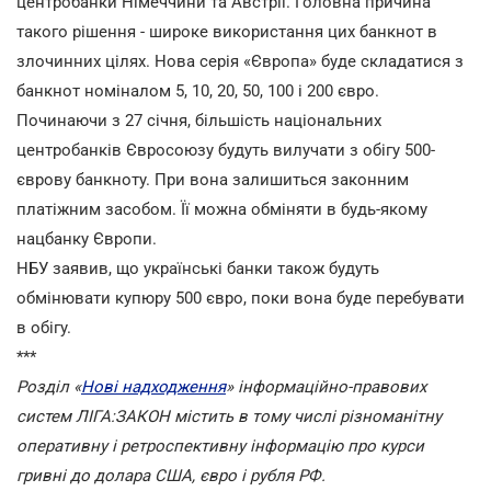
центробанки Німеччини та Австрії. Головна причина
такого рішення - широке використання цих банкнот в
злочинних цілях. Нова серія «Європа» буде складатися з
банкнот номіналом 5, 10, 20, 50, 100 і 200 євро.
Починаючи з 27 січня, більшість національних
центробанків Євросоюзу будуть вилучати з обігу 500-
єврову банкноту. При вона залишиться законним
платіжним засобом. Її можна обміняти в будь-якому
нацбанку Європи.
НБУ заявив, що українські банки також будуть
обмінювати купюру 500 євро, поки вона буде перебувати
в обігу.
***
Розділ «
Нові надходження
» інформаційно-правових
систем ЛІГА:ЗАКОН містить в тому числі різноманітну
оперативну і ретроспективну інформацію про курси
гривні до долара США, євро і рубля РФ.