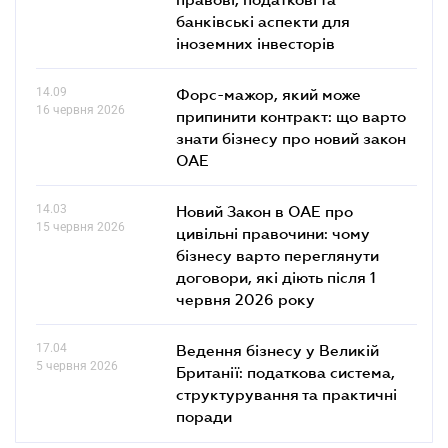
банківські аcпекти для
іноземних інвесторів
14.09
Форс-мажор, який може
16 червня 2026
припинити контракт: що варто
знати бізнесу про новий закон
ОАЕ
14.03
Новий Закон в ОАЕ про
15 червня 2026
цивільні правочини: чому
бізнесу варто переглянути
договори, які діють після 1
червня 2026 року
17.04
Ведення бізнесу у Великій
5 червня 2026
Британії: податкова система,
структурування та практичні
поради