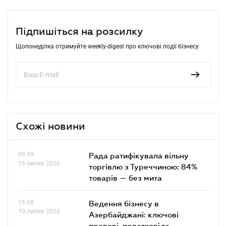
Підпишіться на розсилку
Щопонеділка отримуйте weekly-digest про ключові події бізнесу
Схожі новини
09.09
Рада ратифікувала вільну
16 липня 2026
торгівлю з Туреччиною: 84%
товарів — без мита
16.08
Ведення бізнесу в
10 липня 2026
Азербайджані: ключові
правові, податкові та