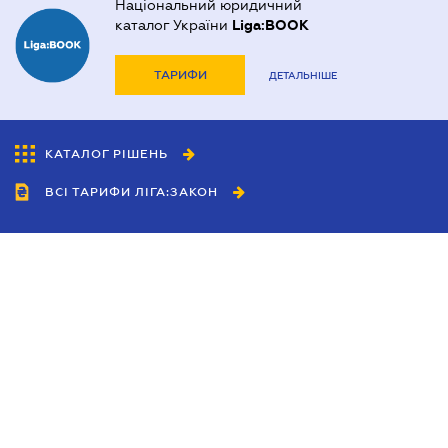
Національний юридичний
каталог України
Liga:BOOK
ТАРИФИ
ДЕТАЛЬНІШЕ
КАТАЛОГ РІШЕНЬ
ВСІ ТАРИФИ ЛІГА:ЗАКОН
Співробітництво
Агенти
Дилери
Політика конфіденційності
Умови використання сайту
Реклама
Блог