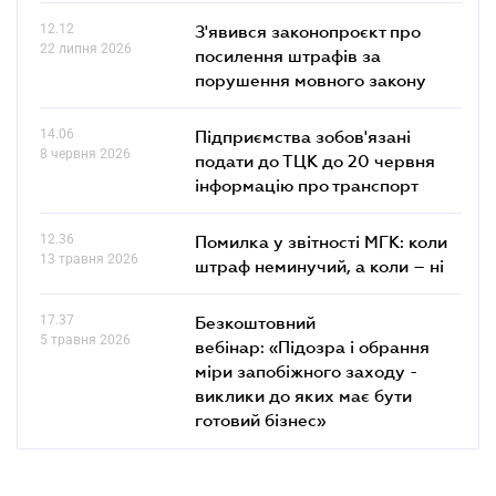
12.12
З'явився законопроєкт про
22 липня 2026
посилення штрафів за
порушення мовного закону
14.06
Підприємства зобов'язані
8 червня 2026
подати до ТЦК до 20 червня
інформацію про транспорт
12.36
Помилка у звітності МГК: коли
13 травня 2026
штраф неминучий, а коли – ні
17.37
Безкоштовний
5 травня 2026
вебінар: «Підозра і обрання
міри запобіжного заходу -
виклики до яких має бути
готовий бізнес»