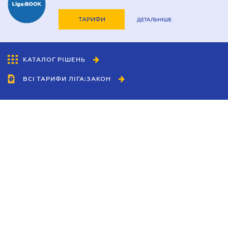
ТАРИФИ
ДЕТАЛЬНІШЕ
КАТАЛОГ РІШЕНЬ
ВСІ ТАРИФИ ЛІГА:ЗАКОН
Співробітництво
Агенти
Дилери
Політика конфіденційності
Умови використання сайту
Реклама
Блог
Новини компанії