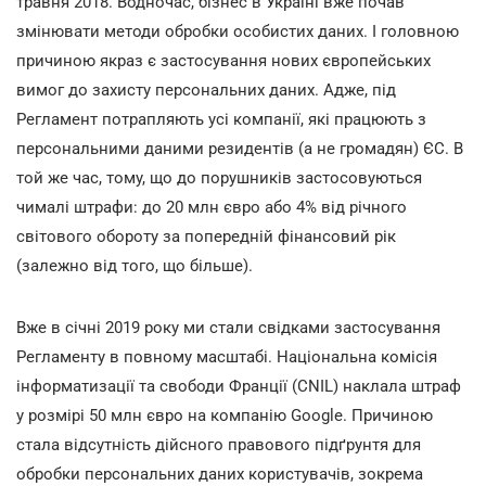
травня 2018. Водночас, бізнес в Україні вже почав
змінювати методи обробки особистих даних. І головною
причиною якраз є застосування нових європейських
вимог до захисту персональних даних. Адже, під
Регламент потрапляють усі компанії, які працюють з
персональними даними резидентів (а не громадян) ЄС. В
той же час, тому, що до порушників застосовуються
чималі штрафи: до 20 млн євро або 4% від річного
світового обороту за попередній фінансовий рік
(залежно від того, що більше).
Вже в січні 2019 року ми стали свідками застосування
Регламенту в повному масштабі. Національна комісія
інформатизації та свободи Франції (CNIL) наклала штраф
у розмірі 50 млн євро на компанію Google. Причиною
стала відсутність дійсного правового підґрунтя для
обробки персональних даних користувачів, зокрема