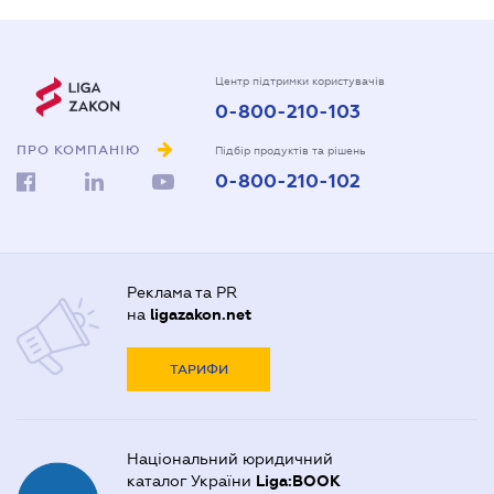
Центр підтримки користувачів
0-800-210-103
ПРО КОМПАНІЮ
Підбір продуктів та рішень
0-800-210-102
Реклама та PR
на
ligazakon.net
ТАРИФИ
Національний юридичний
каталог України
Liga:BOOK