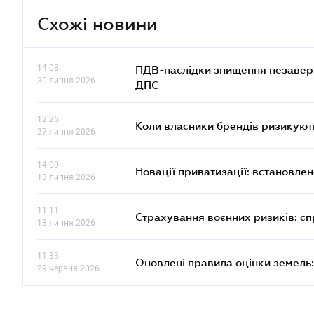
Схожі новини
14.08
ПДВ-наслідки знищення незаверше
30 липня 2026
ДПС
12.26
Коли власники брендів ризикуют
27 липня 2026
14.00
Новації приватизації: встановле
13 липня 2026
11.11
Страхування воєнних ризиків: с
13 липня 2026
11.33
Оновлені правила оцінки земель:
29 червня 2026