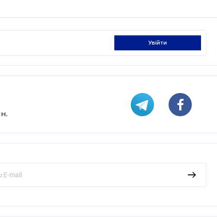
увійти
н.