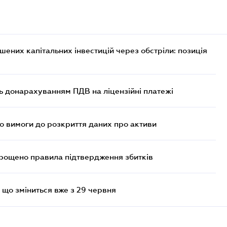
них капітальних інвестицій через обстріли: позиція
ь донарахуванням ПДВ на ліцензійні платежі
но вимоги до розкриття даних про активи
прощено правила підтвердження збитків
 що зміниться вже з 29 червня