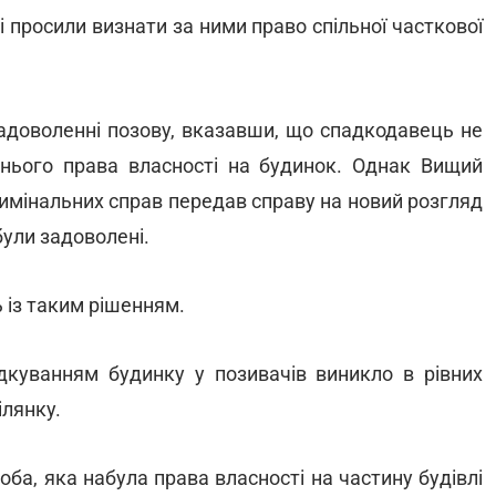
 просили визнати за ними право спільної часткової
задоволенні позову, вказавши, що спадкодавець не
нього права власності на будинок. Однак Вищий
кримінальних справ передав справу на новий розгляд
були задоволені.
 із таким рішенням.
адкуванням будинку у позивачів виникло в рівних
ілянку.
соба, яка набула права власності на частину будівлі