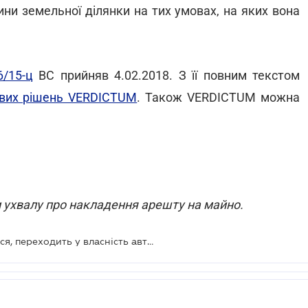
ини земельної ділянки на тих умовах, на яких вона
/15-ц
ВС прийняв 4.02.2018. З її повним текстом
дових рішень VERDICTUM
. Також VERDICTUM можна
 ухвалу про накладення арешту на майно.
Земля під будівлею, що відчужується, переходить у власність автоматично?