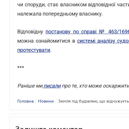
чи споруди, стає власником відповідної част
належала попередньому власнику.
Відповідну
постанову по справі № 463/1696
можна ознайомитися в
системі аналізу су
протестувати
.
***
Раніше ми
писали
про те, хто може оскаржити
Головна
/
Новини
/
Залиште коментар