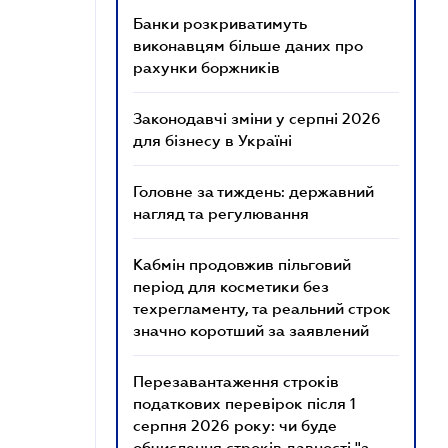
Банки розкриватимуть
виконавцям більше даних про
рахунки боржників
Законодавчі зміни у серпні 2026
для бізнесу в Україні
Головне за тиждень: державний
нагляд та регулювання
Кабмін продовжив пільговий
період для косметики без
техрегламенту, та реальний строк
значно коротший за заявлений
Перезавантаження строків
податкових перевірок після 1
серпня 2026 року: чи буде
обчислення строків давності "з