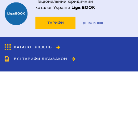
Національний юридичний
каталог України
Liga:BOOK
ТАРИФИ
ДЕТАЛЬНІШЕ
КАТАЛОГ РІШЕНЬ
ВСІ ТАРИФИ ЛІГА:ЗАКОН
Співробітництво
Агенти
Дилери
Політика конфіденційності
Умови використання сайту
Реклама
Блог