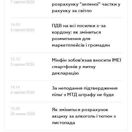
7 серпня 2026
розрахунку "зеленої" частки у
рахунку за світло
16.05
ПДВ на всі посилки з-за
5 серпня 2026
кордону: як зміниться
розмитнення для
маркетплейсів і громадян
12.12
Мінфін зобов'язав вносити IMEI
5 серпня 2026
смартфонів у митну
декларацію
14.14
За неподання підтвердження
4 серпня 2026
пільг з МТД штрафу не буде
12.35
Як зміниться розрахунок
29 липня 2026
акцизу за алкоголь і тютюн з
листопада