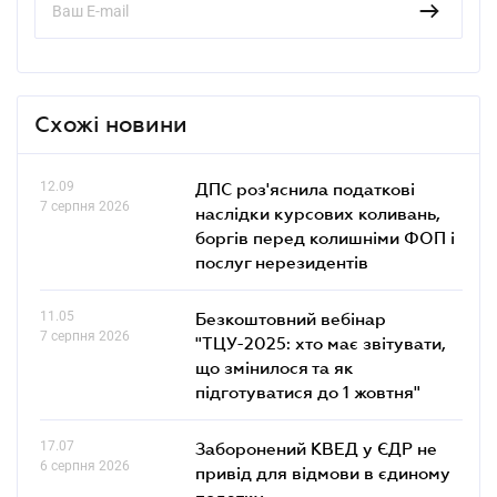
Схожі новини
12.09
ДПС роз'яснила податкові
7 серпня 2026
наслідки курсових коливань,
боргів перед колишніми ФОП і
послуг нерезидентів
11.05
Безкоштовний вебінар
7 серпня 2026
"ТЦУ-2025: хто має звітувати,
що змінилося та як
підготуватися до 1 жовтня"
17.07
Заборонений КВЕД у ЄДР не
6 серпня 2026
привід для відмови в єдиному
податку