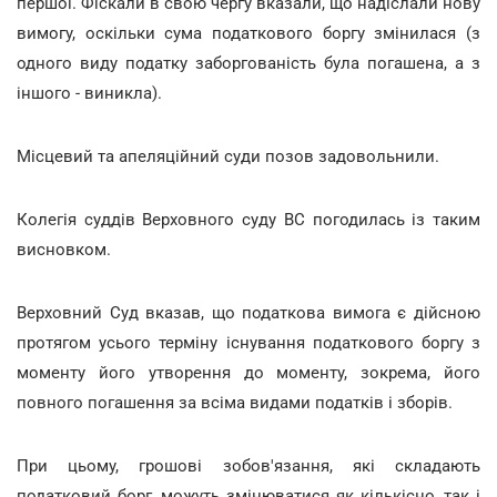
першої. Фіскали в свою чергу вказали, що надіслали нову
вимогу, оскільки сума податкового боргу змінилася (з
одного виду податку заборгованість була погашена, а з
іншого - виникла).
Місцевий та апеляційний суди позов задовольнили.
Колегія суддів Верховного суду ВС погодилась із таким
висновком.
Верховний Суд вказав, що податкова вимога є дійсною
протягом усього терміну існування податкового боргу з
моменту його утворення до моменту, зокрема, його
повного погашення за всіма видами податків і зборів.
При цьому, грошові зобов'язання, які складають
податковий борг, можуть змінюватися як кількісно, так і