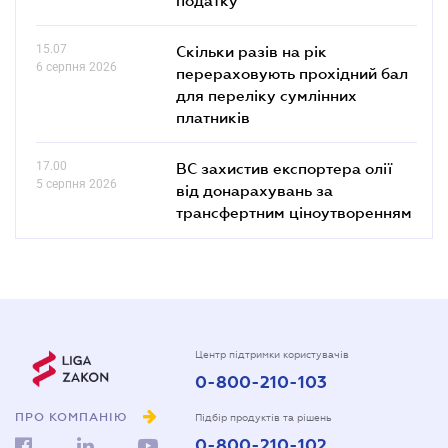
15.07
Скільки разів на рік
6 серпня 2026
перераховують прохідний бал
для переліку сумлінних
платників
17.00
ВС захистив експортера олії
5 серпня 2026
від донарахувань за
трансфертним ціноутворенням
Центр підтримки користувачів
0-800-210-103
ПРО КОМПАНІЮ
Підбір продуктів та рішень
0-800-210-102