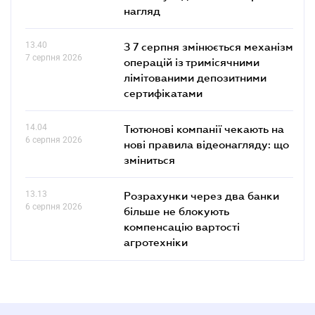
нагляд
13.40
З 7 серпня змінюється механізм
7 серпня 2026
операцій із тримісячними
лімітованими депозитними
сертифікатами
14.04
Тютюнові компанії чекають на
6 серпня 2026
нові правила відеонагляду: що
зміниться
13.13
Розрахунки через два банки
6 серпня 2026
більше не блокують
компенсацію вартості
агротехніки