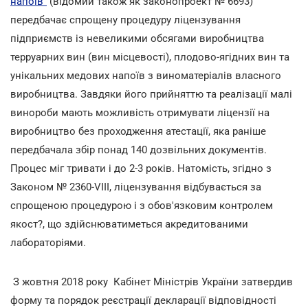
напоїв"
(відомий також як законопроект № 6693)
передбачає спрощену процедуру ліцензування
підприємств із невеликими обсягами виробництва
терруарних вин (вин місцевості), плодово-ягідних вин та
унікальних медових напоїв з виноматеріалів власного
виробництва. Завдяки його прийняттю та реалізації малі
винороби мають можливість отримувати ліцензії на
виробництво без проходження атестації, яка раніше
передбачала збір понад 140 дозвільних документів.
Процес міг тривати і до 2-3 років. Натомість, згідно з
Законом № 2360-VIII, ліцензування відбувається за
спрощеною процедурою і з обов'язковим контролем
якост?, що здійснюватиметься акредитованими
лабораторіями.
З жовтня 2018 року Кабінет Міністрів України затвердив
форму та порядок реєстрації декларації відповідності