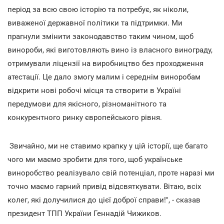
період за всю свою історію та потребує, як ніколи,
виваженої державної політики та підтримки. Ми
прагнули змінити законодавство таким чином, щоб
винороби, які виготовляють вино із власного винограду,
отримували ліцензії на виробництво без проходження
атестації. Це дало змогу малим і середнім виноробам
відкрити нові робочі місця та створити в Україні
передумови для якісного, різноманітного та
конкурентного ринку європейського рівня.
Звичайно, ми не ставимо крапку у цій історії, ще багато
чого ми маємо зробити для того, щоб українське
виноробство реалізувало свій потенціал, проте наразі ми
точно маємо гарний привід відсвяткувати. Вітаю, всіх
колег, які долучилися до цієї доброї справи!", - сказав
президент ТПП України Геннадій Чижиков.