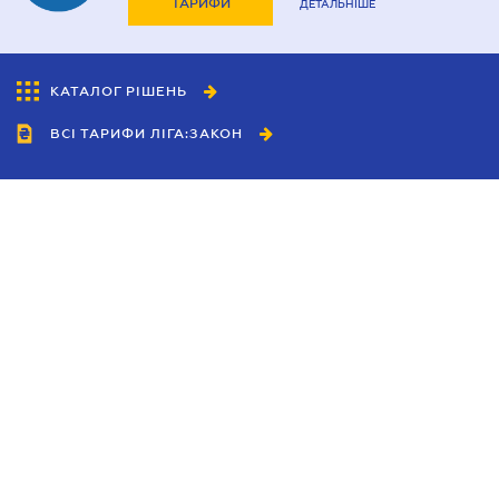
ТАРИФИ
ДЕТАЛЬНІШЕ
КАТАЛОГ РІШЕНЬ
ВСІ ТАРИФИ ЛІГА:ЗАКОН
Співробітництво
Агенти
Дилери
Політика конфіденційності
Умови використання сайту
Реклама
Блог
Новини компанії
Керівництва