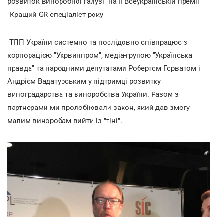
розвиток виноробної галузі" на ІІ Всеукраїнській премії
"Кращий GR спеціаліст року"
ТПП України системно та послідовно співпрацює з
корпорацією "Укрвинпром", медіа-групою "Українська
правда" та народними депутатами Робертом Горватом і
Андрієм Вадатурським у підтримці розвитку
виноградарства та виноробства України. Разом з
партнерами ми пролобіювали закон, який дав змогу
малим виноробам вийти із "тіні".