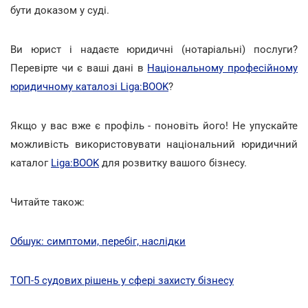
бути доказом у суді.
Ви юрист і надаєте юридичні (нотаріальні) послуги?
Перевірте чи є ваші дані в
Національному професійному
юридичному каталозі Liga:BOOK
?
Якщо у вас вже є профіль - поновіть його! Не упускайте
можливість використовувати національний юридичний
каталог
Liga:BOOK
для розвитку вашого бізнесу.
Читайте також:
Обшук: симптоми, перебіг, наслідки
ТОП-5 судових рішень у сфері захисту бізнесу