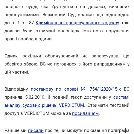
слідчого судді, яка ґрунтується на доказах, визнаних
недопустимими. Верховний Суд вважає, що відповідно
до ч. 1 ст. 87
Кримінально процесуального кодексу
, такі
докази були отримані внаслідок істотного порушення
прав і свобод людини.
Однак, оскільки обвинувачений не заперечував, що
зберігав зброю, ВС не погодився з його виправданням у
цій частині.
Відповідну
постанову по справі № 754/12820/15-к
ВС
прийняв 5.02.2019. ЇЇ повний текст доступний у
системі
аналізу судових рішень VERDICTUM
. Отримати тестовий
доступ в VERDICTUM можна за
посиланням
.
Раніше ми
писали
про те, чи можуть показання поліграфа