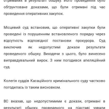
отриманих в результаті обшуку. Його проведення було
обґрунтоване доказами, що були отримані під час
проведення оперативних закупок.
Місцевий суд встановив, що оперативні закупки були
проведені із порушенням встановленого порядку через
відсутність відповідної постанови прокурора. Суд
виключив як недопустимі докази результати
проведеного обшуку. Виходячи з цього, було винесено
виправдувальний вирок. З ним погодився апеляційний
суд.
Колегія суддів Касаційного кримінального суду частково
погодилась із таким висновком.
ВС вказав, що недопустимими є докази, отримані в
результаті обшуку, проведеного на підставі ухвали