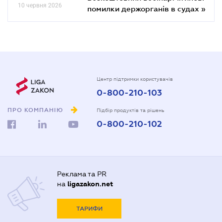
10 червня 2026
помилки держорганів в судах »
Центр підтримки користувачів
0-800-210-103
ПРО КОМПАНІЮ
Підбір продуктів та рішень
0-800-210-102
Реклама та PR
на
ligazakon.net
ТАРИФИ