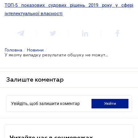
ТОП-5 показових судових рішень 2019 року у сфері
інтелектуальної власності
Головна
/
Новини
/
У якому випадку результати обшуку не можуть бути доказами
Залиште коментар
Увійдіть, щоб залишити коментар
увійти
Читайте нас в соцмережах.