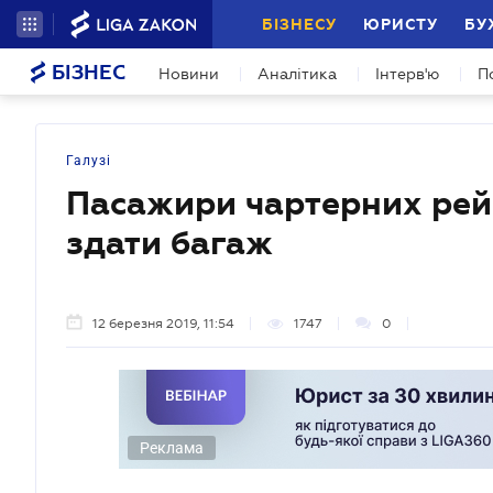
БІЗНЕСУ
ЮРИСТУ
БУ
БІЗНЕС
Новини
Аналітика
Інтерв'ю
П
Галузі
Пасажири чартерних рей
здати багаж
12 березня 2019, 11:54
1747
0
Реклама