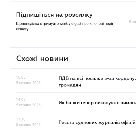
Підпишіться на розсилку
Щопонеділка отримуйте weekly-digest про ключові події
бізнесу
Схожі новини
16.05
ПДВ на всі посилки з-за кордону:
5 серпня 2026
громадян
14.09
Як банки тепер виконують вимоги
5 серпня 2026
11.10
Реєстр суднових журналів офіці
5 серпня 2026