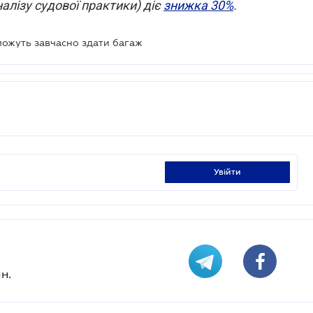
лізу судової практики) діє
знижка 30%
.
ожуть завчасно здати багаж
увійти
н.