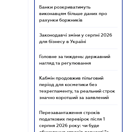
Банки розкриватимуть
виконавцям більше даних про
рахунки боржників
Законодавчі зміни у серпні 2026
для бізнесу в Україні
Головне за тиждень: державний
нагляд та регулювання
Кабмін продовжив пільговий
період для косметики без
техрегламенту, та реальний строк
значно коротший за заявлений
Перезавантаження строків
податкових перевірок після 1
серпня 2026 року: чи буде
обчислення строків давності "з