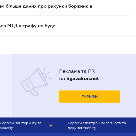
м більше даних про рахунки боржників
ьг з МТД штрафу не буде
Реклама та PR
ligazakon.net
на
ТАРИФИ
Сервіси моніторингу та
Сервіси електронної звітності та
аналізу
документообігу