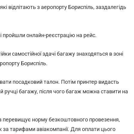
кі відлітають з аеропорту Бориспіль, заздалегідь
і пройшли онлайн-реєстрацію на рейс.
ійки самостійної здачі багажу знаходяться в зоні
аеропорту Бориспіль.
нувати посадковий талон. Потім принтер видасть
ій ручці багажу, після чого багаж можна ставити на
ів перевищує норму безкоштовного провезення,
 за тарифами авіакомпанії. Для оплати цього