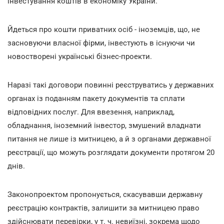
інвестування коштів в економіку України.
Йдеться про кошти приватних осіб - іноземців, що, не
засновуючи власної фірми, інвестують в існуючи чи
новостворені українські бізнес-проекти.
Наразі такі договори повинні реєструватись у державних
органах із поданням пакету документів та сплати
відповідних послуг. Для ввезення, наприклад,
обладнання, іноземний інвестор, змушений владнати
питання не лише із митницею, а й з органами державної
реєстрації, що можуть розглядати документи протягом 20
днів.
Законопроектом пропонується, скасувавши державну
реєстрацію контрактів, залишити за митницею право
здійснювати перевірки, у т. ч. невиїзні, зокрема щодо