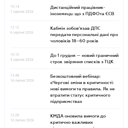
10.14
Дистанційний працівник-
7 серпня 2026
іноземець: що з ПДФОта ЄСВ
12.12
Кабмін зобов'язав ДПС
6 серпня 2026
передати персональні дані про
чоловіків 18–60 років
10.10
До 1 грудня — новий граничний
5 серпня 2026
строк звіряння списків з ТЦК
13.48
Безкоштовний вебінар:
16 липня 2026
«Чергові зміни в критичності:
нові вимоги та правила. Як не
втратити статус критичного
підприємства»
12.28
КМДА оновила вимоги до
16 липня 2026
критично важливих