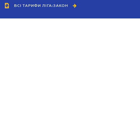
ВСІ ТАРИФИ ЛІГА:ЗАКОН
Співробітництво
Агенти
Дилери
Політика конфіденційності
Умови використання сайту
Реклама
Блог
Новини компанії
Керівництва
Каталоги компаній
Теми в центрі уваги
Підтримка та контакти