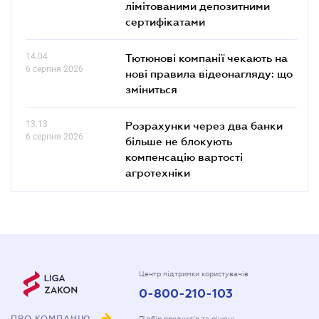
лімітованими депозитними
сертифікатами
14.04
Тютюнові компанії чекають на
6 серпня 2026
нові правила відеонагляду: що
зміниться
13.13
Розрахунки через два банки
6 серпня 2026
більше не блокують
компенсацію вартості
агротехніки
Центр підтримки користувачів
0-800-210-103
ПРО КОМПАНІЮ
Підбір продуктів та рішень