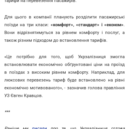
тарифи на перевезення пасажирів.
Для цього в компанії планують розділити пасажирські
поїзди на три класи:
«комфорт», «стандарт» і «економ»
.
Вони відрізнятимуться за рівнем комфорту і послуг, а
також різним підходом до встановлення тарифів.
«Це потрібно для того, щоб Укрзалізниця змогла
встановлювати економічно обґрунтовані ціни на проїзд
в поїздах з високим рівнем комфорту. Наприклад, для
люксових перевезень тариф буде встановлено на рівні
економічно мотивованого», - зазначив голова правління
УЗ Євген Кравцов.
***
Раніше ми
писали
про те, що Укрзалізниця готова