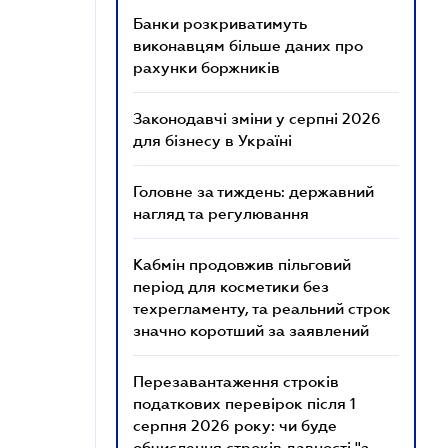
Банки розкриватимуть
виконавцям більше даних про
рахунки боржників
Законодавчі зміни у серпні 2026
для бізнесу в Україні
Головне за тиждень: державний
нагляд та регулювання
Кабмін продовжив пільговий
період для косметики без
техрегламенту, та реальний строк
значно коротший за заявлений
Перезавантаження строків
податкових перевірок після 1
серпня 2026 року: чи буде
обчислення строків давності "з