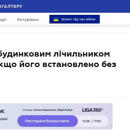
ХГАЛТЕРУ
одії
Актуально
Бізнес під час війни
обудинковим лічильником
кщо його встановлено без