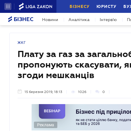
БІЗНЕСУ
ЮРИСТУ
БУ
БІЗНЕС
Новини
Аналітика
Інтерв'ю
П
ЖКГ
Плату за газ за загальн
пропонують скасувати, я
згоди мешканців
15 березня 2019, 18:13
1026
0
Реклама