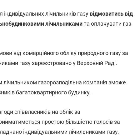
 індивідуальних лічильників газу
відмовитись від
ьнобудинковими лічильниками
та
оплачувати газ
ови від комерційного обліку природного газу за
ками газу зареєстровано у Верховній Раді.
м лічильником газорозподільна компанія зможе
сників багатоквартирного будинку.
оди співвласників на облік за
рийматиметься простою більшістю голосів за
бладнано індивідуальними лічильниками газу.