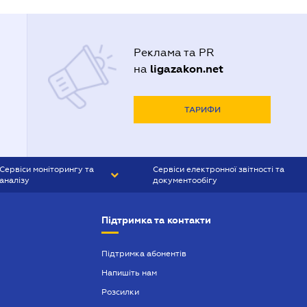
Реклама та PR
ligazakon.net
на
ТАРИФИ
Сервіси моніторингу та
Сервіси електронної звітності та
аналізу
документообігу
CONTR AGENT
Liga:REPORT
Підтримка та контакти
SMS-МАЯК
VERDICTUM
Підтримка абонентів
Напишіть нам
SEMANTRUM
Розсилки
SMS-МАЯК ІПОТЕКА