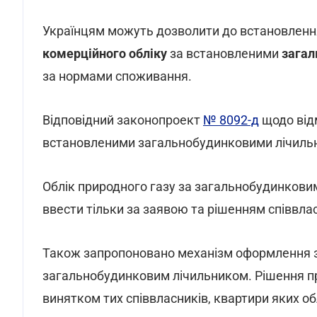
Українцям можуть дозволити до встановлення
комерційного обліку
за встановленими
загал
за нормами споживання.
Відповідний законопроект
№ 8092-д
щодо відм
встановленими загальнобудинковими лічильни
Облік природного газу за загальнобудинкови
ввести тільки за заявою та рішенням співвла
Також запропоновано механізм оформлення зг
загальнобудинковим лічильником. Рішення п
винятком тих співвласників, квартири яких о