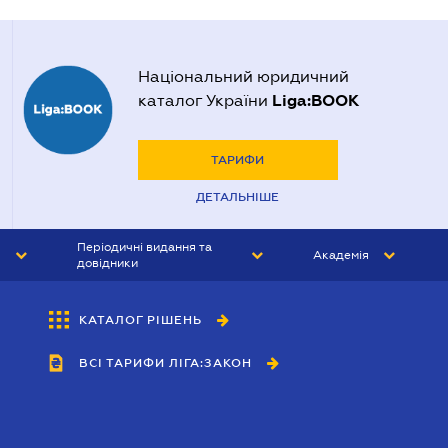
Національний юридичний
Liga:BOOK
каталог України
ТАРИФИ
ДЕТАЛЬНІШЕ
Періодичні видання та
Академія
довідники
ЮРИСТ&ЗАКОН
АКАДЕМІЯ ЛІГА:ЗАКОН
КАТАЛОГ РІШЕНЬ
БУХГАЛТЕР&ЗАКОН
ВСІ ТАРИФИ ЛІГА:ЗАКОН
ВІСНИК МСФЗ
ІНТЕРБУХ
ОСОБИСТИЙ ЕКСПЕРТ