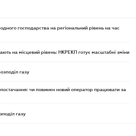
дного господарства на регіональний рівень на час
ють на місцевий рівень: НКРЕКП готує масштабні зміни
розподіл газу
опостачання: чи повинен новий оператор працювати за
зподіл газу