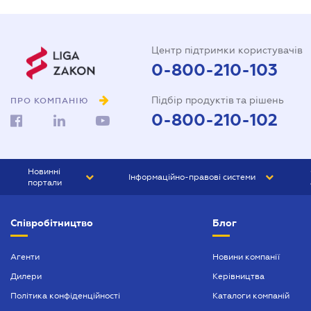
Центр підтримки користувачів
0-800-210-103
Підбір продуктів та рішень
ПРО КОМПАНІЮ
0-800-210-102
Новинні
Інформаційно-правові системи
портали
ЮРЛІГА
Право України
Співробітництво
Блог
БІЗНЕС
ГРАНД
БУХГАЛТЕР.ua
ПРАЙМ
Агенти
Новини компанії
Дилери
Керівництва
БУХГАЛТЕР ПРОФ
Політика конфіденційності
Каталоги компаній
ЮРИСТ ПРОФ