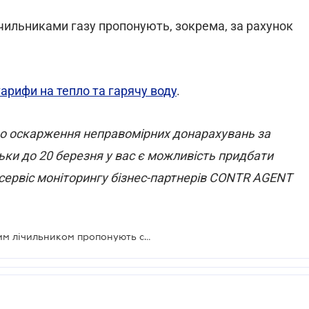
ічильниками газу пропонують, зокрема, за рахунок
арифи на тепло та гарячу воду
.
щодо оскарження неправомірних донарахувань за
ьки до 20 березня у вас є можливість придбати
сервіс моніторингу бізнес-партнерів CONTR AGENT
Плату за газ за загальнобудинковим лічильником пропонують скасувати, якщо його встановлено без згоди мешканців