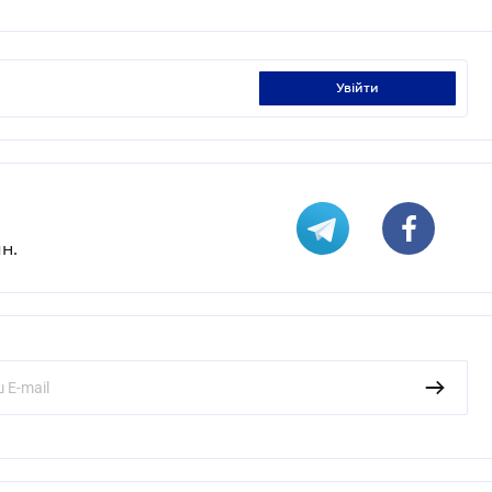
увійти
н.