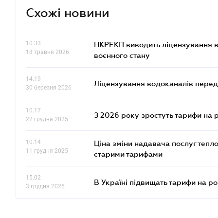
Схожі новини
10.33
НКРЕКП виводить ліцензування во
18 травня 2026
воєнного стану
14.19
Ліцензування водоканалів переда
30 березня 2026
10.17
З 2026 року зростуть тарифи на 
22 грудня 2025
10.14
Ціна зміни надавача послуг тепл
11 грудня 2025
старими тарифами
15.02
В Україні підвищать тарифи на ро
3 грудня 2025