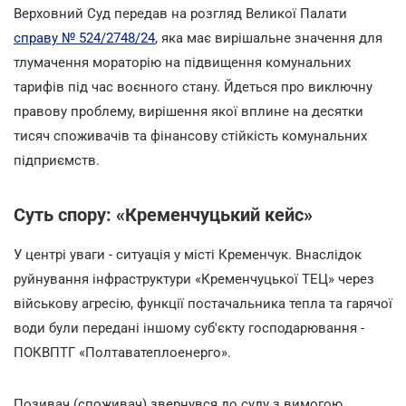
Верховний Суд передав на розгляд Великої Палати
справу № 524/2748/24
, яка має вирішальне значення для
тлумачення мораторію на підвищення комунальних
тарифів під час воєнного стану. Йдеться про виключну
правову проблему, вирішення якої вплине на десятки
тисяч споживачів та фінансову стійкість комунальних
підприємств.
Суть спору: «Кременчуцький кейс»
У центрі уваги - ситуація у місті Кременчук. Внаслідок
руйнування інфраструктури «Кременчуцької ТЕЦ» через
військову агресію, функції постачальника тепла та гарячої
води були передані іншому суб'єкту господарювання -
ПОКВПТГ «Полтаватеплоенерго».
Позивач (споживач) звернувся до суду з вимогою