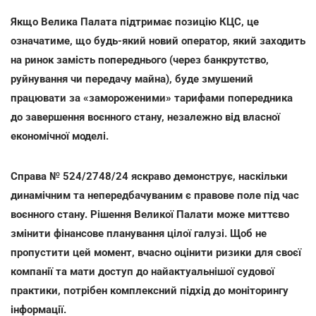
Якщо Велика Палата підтримає позицію КЦС, це
означатиме, що будь-який новий оператор, який заходить
на ринок замість попереднього (через банкрутство,
руйнування чи передачу майна), буде змушений
працювати за «замороженими» тарифами попередника
до завершення воєнного стану, незалежно від власної
економічної моделі.
Справа № 524/2748/24 яскраво демонструє, наскільки
динамічним та непередбачуваним є правове поле під час
воєнного стану. Рішення Великої Палати може миттєво
змінити фінансове планування цілої галузі. Щоб не
пропустити цей момент, вчасно оцінити ризики для своєї
компанії та мати доступ до найактуальнішої судової
практики, потрібен комплексний підхід до моніторингу
інформації.