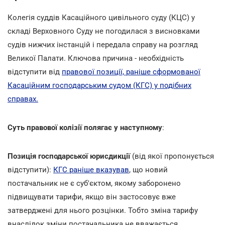
Колегія суддів Касаційного цивільного суду (КЦС) у
складі Верховного Суду не погодилася з висновками
судів нижчих інстанцій і передала справу на розгляд
Великої Палати. Ключова причина - необхідність
відступити від
правової позиції, раніше сформованої
Касаційним господарським судом (КГС) у подібних
справах.
Суть правової колізії полягає у наступному
:
Позиція господарської юрисдикції
(від якої пропонується
відступити):
КГС раніше вказував
, що новий
постачальник не є суб'єктом, якому заборонено
підвищувати тарифи, якщо він застосовує вже
затверджені для нього розцінки. Тобто зміна тарифу
внаслідок зміни постачальника не вважається