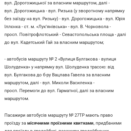
вул. Дорогожицької за власним маршрутом, далі -
вул. Дорогожицька - вул. Ризька (у зворотному напрямку
без заїзду на вул. Ризьку) - вул. Дорогожицька - вул. Юрія
Іллєнка - ст. м. «Лук'янівська» - вул. В. Чорновола -
просп. Повітрофлотський - Севастопольська площа - далі
до вул. Кадетський Гай за власним маршрутом;
- автобусів маршруту № 2 «Вулиця Булгакова - вулиця
Шолуденка» у напрямку вул. Шолуденка трасою: від
вул. Булгакова до б-ру Вацлава Гавела за власним
маршрутом, далі - вул. Миколи Василенка -
просп. Перемоги до вул. Гарматної, далі за власним
маршрутом.
Пасажири автобусів маршруту № 27ТР мають право
проїзду за
місячними проїзними квитками
, придбаними
для проїзду в тролейбусі, пасажири тролейбусних