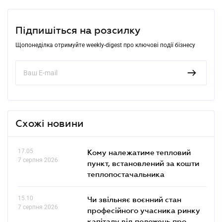
Підпишіться на розсилку
Щопонеділка отримуйте weekly-digest про ключові події бізнесу
Схожі новини
17.05
Кому належатиме тепловий
7 серпня 2026
пункт, встановлений за кошти
теплопостачальника
15.10
Чи звільняє воєнний стан
7 серпня 2026
професійного учасника ринку
капіталу від положень про