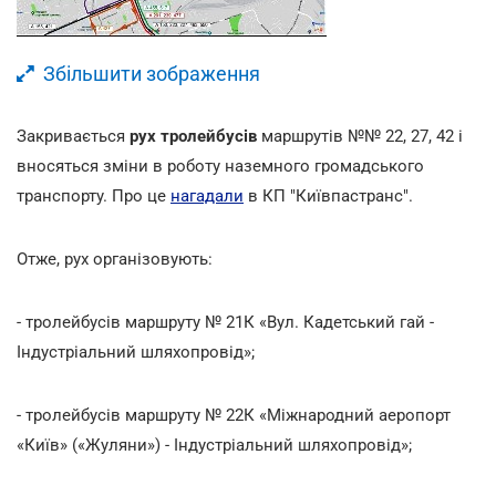
Збільшити зображення
Закривається
рух тролейбусів
маршрутів №№ 22, 27, 42 і
вносяться зміни в роботу наземного громадського
транспорту. Про це
нагадали
в КП "Київпастранс".
Отже, рух організовують:
- тролейбусів маршруту № 21К «Вул. Кадетський гай -
Індустріальний шляхопровід»;
- тролейбусів маршруту № 22К «Міжнародний аеропорт
«Київ» («Жуляни») - Індустріальний шляхопровід»;