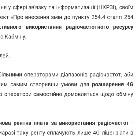
я у сфері зв'язку та інформатизації (НКРЗІ), своїм
ект «Про внесення змін до пункту 254.4 статті 254
тивного використання радіочастотного ресурсу
до Кабміну.
лей.
більними операторами діапазонів радіочастот, аби
 тим самим створивши умови для
розширення 4G
що оператори самостійно домовляться щодо обміну
нова рентна плата за використання радіочастот
-
Наразі таку ренту сплачують лише 4G ліцензіати в