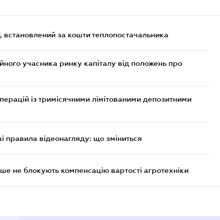
, встановлений за кошти теплопостачальника
ійного учасника ринку капіталу від положень про
операцій із тримісячними лімітованими депозитними
ві правила відеонагляду: що зміниться
ше не блокують компенсацію вартості агротехніки