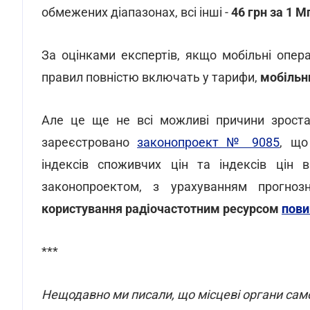
обмежених діапазонах, всі інші -
46 грн за 1 М
За оцінками експертів, якщо мобільні опер
правил повністю включать у тарифи,
мобільн
Але це ще не всі можливі причини зростан
зареєстровано
законопроект № 9085
, що
індексів споживчих цін та індексів цін в
законопроектом, з урахуванням прогно
користування радіочастотним ресурсом
пови
***
Нещодавно ми писали, що місцеві органи сам