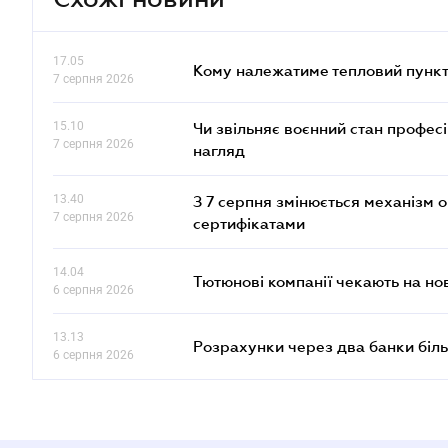
17.05
Кому належатиме тепловий пункт
7 серпня 2026
15.10
Чи звільняє воєнний стан профес
7 серпня 2026
нагляд
13.40
З 7 серпня змінюється механізм 
7 серпня 2026
сертифікатами
14.04
Тютюнові компанії чекають на но
6 серпня 2026
13.13
Розрахунки через два банки біль
6 серпня 2026