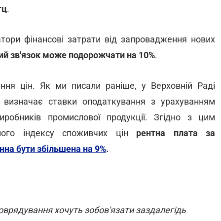
гц
.
атори фінансові затрати від запровадження нових
ий зв'язок може подорожчати на 10%
.
ня цін. Як ми писали раніше, у Верховній Раді
 визначає ставки оподаткування з урахуванням
иробників промислової продукції. Згідно з цим
зного індексу споживчих цін
рентна плата за
нна бути збільшена на 9%
.
оврядування хочуть зобов'язати заздалегідь