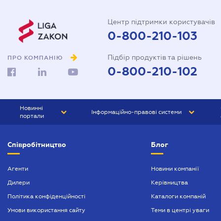
Центр підтримки користувачів
0-800-210-103
Підбір продуктів та рішень
ПРО КОМПАНІЮ
0-800-210-102
Новинні
Інформаційно-правові системи
портали
ЮРЛІГА
Право України
Співробітництво
Блог
БІЗНЕС
ГРАНД
БУХГАЛТЕР.ua
ПРАЙМ
Агенти
Новини компанії
Дилери
Керівництва
БУХГАЛТЕР ПРОФ
Політика конфіденційності
Каталоги компаній
ЮРИСТ ПРОФ
Умови використання сайту
Теми в центрі уваги
ЮРИСТ