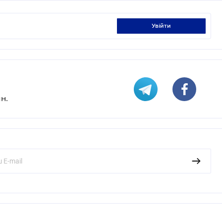
увійти
н.