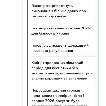
Банки розкриватимуть
виконавцям більше даних про
рахунки боржників
Законодавчі зміни у серпні 2026
для бізнесу в Україні
Головне за тиждень: державний
нагляд та регулювання
Кабмін продовжив пільговий
період для косметики без
техрегламенту, та реальний строк
значно коротший за заявлений
Перезавантаження строків
податкових перевірок після 1
серпня 2026 року: чи буде
обчислення строків давності "з