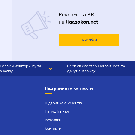
Реклама та PR
ligazakon.net
на
ТАРИФИ
Сервіси моніторингу та
Сервіси електронної звітності та
аналізу
документообігу
CONTR AGENT
Liga:REPORT
Підтримка та контакти
SMS-МАЯК
VERDICTUM
Підтримка абонентів
Напишіть нам
SEMANTRUM
Розсилки
SMS-МАЯК ІПОТЕКА
Контакти