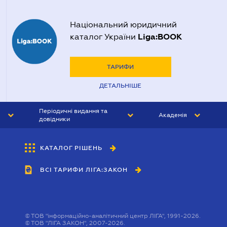
Національний юридичний
Liga:BOOK
каталог України
ТАРИФИ
ДЕТАЛЬНІШЕ
Періодичні видання та
Академія
довідники
ЮРИСТ&ЗАКОН
АКАДЕМІЯ ЛІГА:ЗАКОН
КАТАЛОГ РІШЕНЬ
БУХГАЛТЕР&ЗАКОН
ВСІ ТАРИФИ ЛІГА:ЗАКОН
ВІСНИК МСФЗ
ІНТЕРБУХ
ОСОБИСТИЙ ЕКСПЕРТ
©
ТОВ "інформаційно-аналітичний центр ЛІГА", 1991-2026.
©
ТОВ "ЛІГА ЗАКОН", 2007-2026.