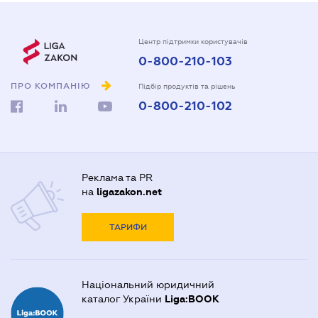
Центр підтримки користувачів
0-800-210-103
ПРО КОМПАНІЮ
Підбір продуктів та рішень
0-800-210-102
Реклама та PR
на
ligazakon.net
ТАРИФИ
Національний юридичний
каталог України
Liga:BOOK