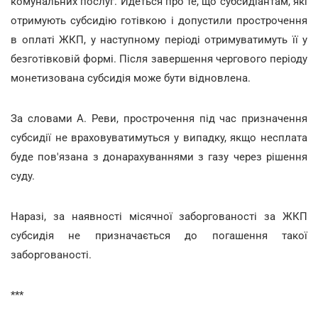
комунальних послуг. Йдеться про те, що субсидіантам, які
отримують субсидію готівкою і допустили прострочення
в оплаті ЖКП, у наступному періоді отримуватимуть її у
безготівковій формі. Після завершення чергового періоду
монетизована субсидія може бути відновлена.
За словами А. Реви, прострочення під час призначення
субсидії не враховуватимуться у випадку, якщо несплата
буде пов'язана з донарахуваннями з газу через рішення
суду.
Наразі, за наявності місячної заборгованості за ЖКП
субсидія не призначається до погашення такої
заборгованості.
***