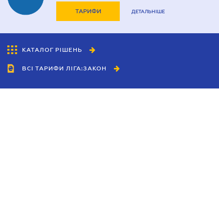
ТАРИФИ
ДЕТАЛЬНІШЕ
КАТАЛОГ РІШЕНЬ
ВСІ ТАРИФИ ЛІГА:ЗАКОН
Співробітництво
Агенти
Дилери
Політика конфіденційності
Умови використання сайту
Реклама
Блог
Новини компанії