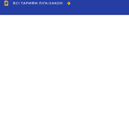
ВСІ ТАРИФИ ЛІГА:ЗАКОН
Співробітництво
Агенти
Дилери
Політика конфіденційності
Умови використання сайту
Реклама
Блог
Новини компанії
Керівництва
Каталоги компаній
Теми в центрі уваги
Підтримка та контакти