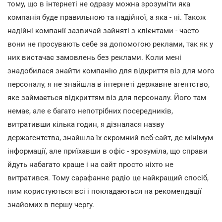
тому, що в інтернеті не одразу можна зрозуміти яка
компанія буде правильною та надійної, а яка - ні. Також
надійні компанії зазвичай зайняті з клієнтами - часто
вони не просувають себе за допомогою реклами, так як у
них вистачає замовлень без реклами. Коли мені
знадобилася знайти компанію для відкриття віз для мого
персоналу, я не знайшла в інтернеті державне агентство,
яке займається відкриттям віз для персоналу. Його там
немає, але є багато непотрібних посередників,
витративши кілька годин, я дізналася назву
держагентства, знайшла їх скромний веб-сайт, де мінімум
інформації, але приїхавши в офіс - зрозуміла, що справи
йдуть набагато краще і на сайт просто ніхто не
витратився. Тому сарафанне радіо це найкращий спосіб,
ним користуються всі і покладаються на рекомендації
знайомих в першу чергу.