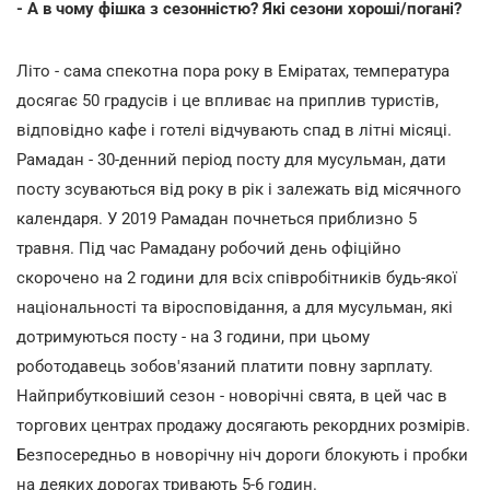
- А в чому фішка з сезонністю? Які сезони хороші/погані?
Літо - сама спекотна пора року в Еміратах, температура
досягає 50 градусів і це впливає на приплив туристів,
відповідно кафе і готелі відчувають спад в літні місяці.
Рамадан - 30-денний період посту для мусульман, дати
посту зсуваються від року в рік і залежать від місячного
календаря. У 2019 Рамадан почнеться приблизно 5
травня. Під час Рамадану робочий день офіційно
скорочено на 2 години для всіх співробітників будь-якої
національності та віросповідання, а для мусульман, які
дотримуються посту - на 3 години, при цьому
роботодавець зобов'язаний платити повну зарплату.
Найприбутковіший сезон - новорічні свята, в цей час в
торгових центрах продажу досягають рекордних розмірів.
Безпосередньо в новорічну ніч дороги блокують і пробки
на деяких дорогах тривають 5-6 годин.