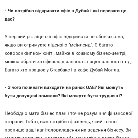
- Чи потрібно відкривати офіс в Дубай і які переваги це
дає?
У перший рік ліцензії офіс відкривати не обов'язково,
якщо ви отримуєте ліцензію "меінленд". Є багато
коворонкінг ком'юніті, майже в кожному бізнес-центрі,
можна обрати за сферою діяльності, національності і т.д.
Багато хто працює у Старбакс і в кафе Дубай Молла.
- З чого починати виходити на ринок ОАЕ? Які можуть
бути допущені помилки? Які можуть бути труднощі?
Необхідно мати бізнес план і точне розуміння фінансової
сторони. Тобто, вам потрібен фахівець, який точно
пропише ваші капіталовкладення на ведення бізнесу. Ви