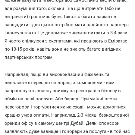
можете залучити інвестора або самостійно вести бізнес,
але розуміння того, скільки і на що витрачати (або не
витрачати) гроші має бути. Також є багато варіантів
заощадити - для цього потрібно мати надійного партнера
і консультанта. Це допоможе знизити витрати в 3-4 рази.
Я часто спілкуюся з експатами, які працюють в Еміратах
по 10-15 років, навіть вони не знають багато вигідних
партнерських програм.
Наприклад, якщо ви висококласний фахівець та
виявляєте інтерес до співпраці з компаніями - вам
запропонують значну знижку на реєстрацію бізнесу в
обмін на ваші послуги. Або бартер. При умінні вести
переговори і торгуватися як на сході - можна домогтися
кращих умов оплати. Наприклад, 2-3 місяці безкоштовної
оренди офісу в самому центрі Дубай. Деякі спонсори
заявляють дуже завищені гонорари за послуги - в той час