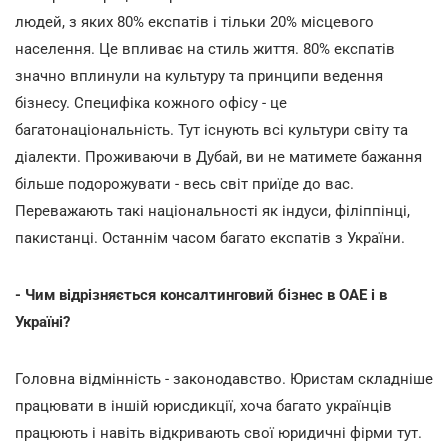
людей, з яких 80% експатів і тільки 20% місцевого
населення. Це впливає на стиль життя. 80% експатів
значно вплинули на культуру та принципи ведення
бізнесу. Специфіка кожного офісу - це
багатонаціональність. Тут існують всі культури світу та
діалекти. Проживаючи в Дубай, ви не матимете бажання
більше подорожувати - весь світ приїде до вас.
Переважають такі національності як індуси, філіппінці,
пакистанці. Останнім часом багато експатів з України.
- Чим відрізняється консалтинговий бізнес в ОАЕ і в
Україні?
Головна відмінність - законодавство. Юристам складніше
працювати в іншій юрисдикції, хоча багато українців
працюють і навіть відкривають свої юридичні фірми тут.