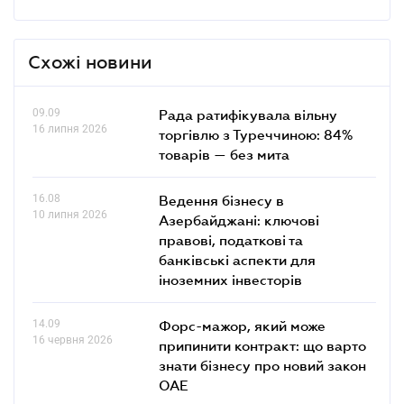
Схожі новини
09.09
Рада ратифікувала вільну
16 липня 2026
торгівлю з Туреччиною: 84%
товарів — без мита
16.08
Ведення бізнесу в
10 липня 2026
Азербайджані: ключові
правові, податкові та
банківські аcпекти для
іноземних інвесторів
14.09
Форс-мажор, який може
16 червня 2026
припинити контракт: що варто
знати бізнесу про новий закон
ОАЕ