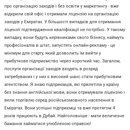
про організацію заходів і без освіти у маркетингу - вже
відкрили свій офіс і отримали ліцензію на організацію
заходів у Еміратах. У більшості випадків для отримання
ліцензії підтвердження кваліфікації не потрібно. У такому
випадку, вони будуть керівниками свого бізнесу, наймуть
професіоналів в штат, запустять онлайн-рекламу - це
мінімум для старту, який дозволить їм вийти у
прибуткове підприємство через короткий час. Загалом,
послуги організації заходів входять в розряд
затребуваних і у них є високий шанс стати прибутковим
агентством. Я знаю підприємців, які прилетіли у країну
без знання англійської мови, вони отримували ліцензію і
вели торгівлю серед російськомовного населення в
Еміратах. Вони успішні підприємці та вже протягом 4
років працюють в Дубай. Найголовніше - мати величезне
бажання займатися улюбленою справою!