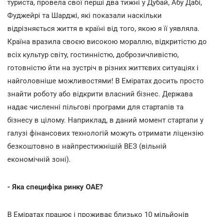
туриста, провела свої перші два тижні у Дубай, Абу Дабі,
Фуджейрі та Шарджі, які показали наскільки
відрізняється життя в країні від того, якою я її уявляла.
Країна вразила своєю високою мораллю, відкритістю до
всіх культур світу, гостинністю, доброзичливістю,
готовністю йти на зустріч в різних життєвих ситуаціях і
найголовніше можливостями! В Еміратах досить просто
знайти роботу або відкрити власний бізнес. Держава
надає численні пільгові програми для стартапів та
бізнесу в цілому. Наприклад, в даний момент стартапи у
галузі фінансових технологій можуть отримати ліцензію
безкоштовно в найпрестижнішій ВЕЗ (вільній
економічній зоні).
- Яка специфіка ринку ОАЕ?
В Еміратах працює і проживає близько 10 мільйонів