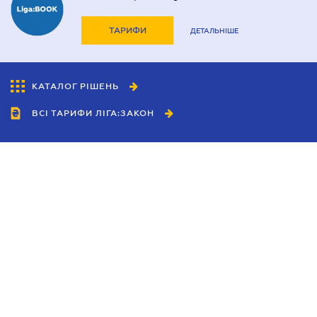
ТАРИФИ
ДЕТАЛЬНІШЕ
КАТАЛОГ РІШЕНЬ
ВСІ ТАРИФИ ЛІГА:ЗАКОН
Співробітництво
Агенти
Дилери
Політика конфіденційності
Умови використання сайту
Реклама
Блог
Новини компанії