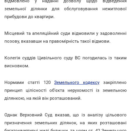
відмовлено у наданні дозволу щодо відведення
земельної ділянки для обслуговування нежитлової
прибудови до квартири.
Місцевий та апеляційний суди відмовили у задоволенні
позову, вказавши на правомірність такої відмови.
Колегія суддів Цивільного суду ВС погодилась із таким
висновком.
Нормами статті 120
Земельного кодексу
закріплено
принцип цілісності об'єкта нерухомості із земельною
ділянкою, на якій він розташований.
Однак Верховний Суд вказав, що із аналізу цільового
призначення земельних ділянок, на яких розташовані
багатоквартирні жилі будинки, та норм ст. 42 Земельного