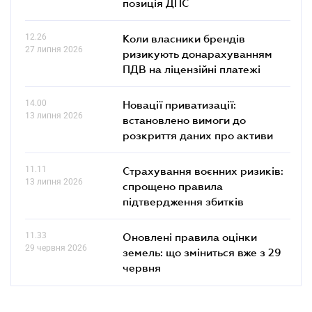
позиція ДПС
12.26
Коли власники брендів
27 липня 2026
ризикують донарахуванням
ПДВ на ліцензійні платежі
14.00
Новації приватизації:
13 липня 2026
встановлено вимоги до
розкриття даних про активи
11.11
Страхування воєнних ризиків:
13 липня 2026
спрощено правила
підтвердження збитків
11.33
Оновлені правила оцінки
29 червня 2026
земель: що зміниться вже з 29
червня