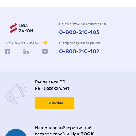
Центр підтримки користувачів
0-800-210-103
ПРО КОМПАНІЮ
Підбір продуктів та рішень
0-800-210-102
Реклама та PR
на
ligazakon.net
ТАРИФИ
Національний юридичний
каталог України
Liga:BOOK