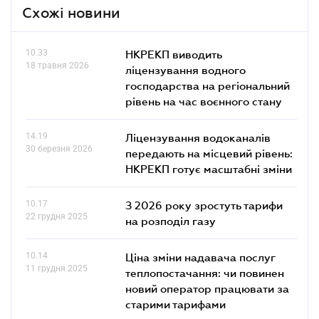
Схожі новини
10.33
НКРЕКП виводить
18 травня 2026
ліцензування водного
господарства на регіональний
рівень на час воєнного стану
14.19
Ліцензування водоканалів
30 березня 2026
передають на місцевий рівень:
НКРЕКП готує масштабні зміни
10.17
З 2026 року зростуть тарифи
22 грудня 2025
на розподіл газу
10.14
Ціна зміни надавача послуг
11 грудня 2025
теплопостачання: чи повинен
новий оператор працювати за
старими тарифами