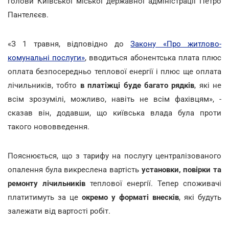
голови Київської міської державної адміністрації Петро
Пантелєєв.
«З 1 травня, відповідно до
Закону «Про житлово-
комунальні послуги»
, вводиться абонентська плата плюс
оплата безпосередньо теплової енергії і плюс ще оплата
лічильників, тобто
в платіжці буде багато рядків
, які не
всім зрозумілі, можливо, навіть не всім фахівцям», -
сказав він, додавши, що київська влада була проти
такого нововведення.
Пояснюється, що з тарифу на послугу централізованого
опалення була викреслена вартість
установки, повірки та
ремонту лічильників
теплової енергії. Тепер споживачі
платитимуть за це
окремо у форматі внесків
, які будуть
залежати від вартості робіт.