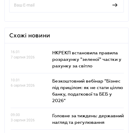
Схожі новини
16.01
НКРЕКП встановила правила
7 серпня 2026
розрахунку "зеленої" частки у
рахунку за світло
10.01
Безкоштовний вебінар "Бізнес
6 серпня 2026
під прицілом: як не стати ціллю
банку, податкової та БЕБ у
2026"
09.00
Головне за тиждень: державний
3 серпня 2026
нагляд та регулювання