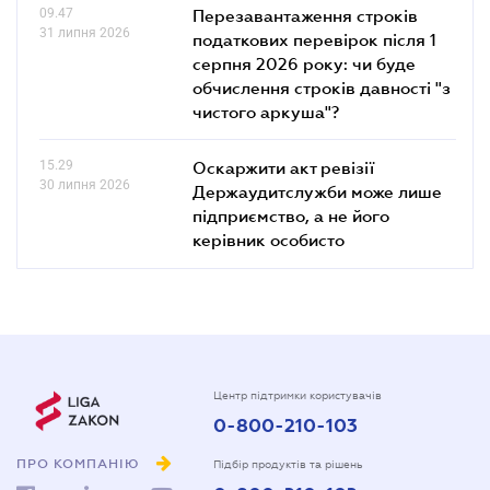
09.47
Перезавантаження строків
31 липня 2026
податкових перевірок після 1
серпня 2026 року: чи буде
обчислення строків давності "з
чистого аркуша"?
15.29
Оскаржити акт ревізії
30 липня 2026
Держаудитслужби може лише
підприємство, а не його
керівник особисто
Центр підтримки користувачів
0-800-210-103
ПРО КОМПАНІЮ
Підбір продуктів та рішень