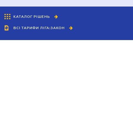
КАТАЛОГ РІШЕНЬ
ВСІ ТАРИФИ ЛІГА:ЗАКОН
Співробітництво
Агенти
Дилери
Політика конфіденційності
Умови використання сайту
Реклама
Блог
Новини компанії
Керівництва
Каталоги компаній