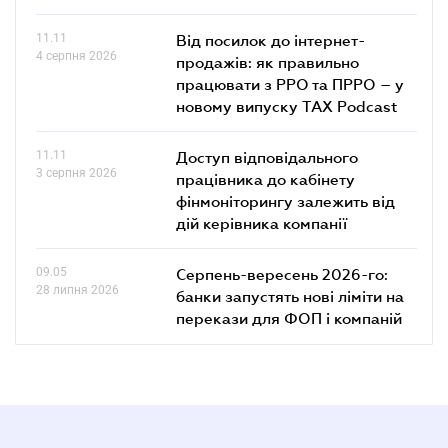
11.11
Від посилок до інтернет-
4 серпня 2026
продажів: як правильно
працювати з РРО та ПРРО – у
новому випуску TAX Podcast
11.11
Доступ відповідального
3 серпня 2026
працівника до кабінету
фінмоніторингу залежить від
дій керівника компанії
09.05
Серпень-вересень 2026-го:
28 липня 2026
банки запустять нові ліміти на
перекази для ФОП і компаній