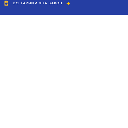
ВСІ ТАРИФИ ЛІГА:ЗАКОН
Співробітництво
Агенти
Дилери
Політика конфіденційності
Умови використання сайту
Реклама
Блог
Новини компанії
Керівництва
Каталоги компаній
Теми в центрі уваги
Підтримка та контакти