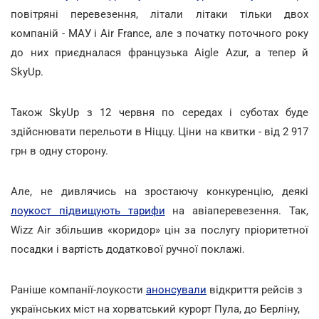
повітряні перевезення, літали літаки тільки двох
компаній - МАУ і Air France, але з початку поточного року
до них приєдналася французька Aigle Azur, а тепер й
SkyUp.
Також SkyUp з 12 червня по середах і суботах буде
здійснювати перельоти в Ніццу. Ціни на квитки - від 2 917
грн в одну сторону.
Але, не дивлячись на зростаючу конкуренцію, деякі
лоукост підвищують тарифи
на авіаперевезення. Так,
Wizz Air збільшив «коридор» цін за послугу пріоритетної
посадки і вартість додаткової ручної поклажі.
Раніше компанії-лоукости
анонсували
відкриття рейсів з
українських міст на хорватський курорт Пула, до Берліну,