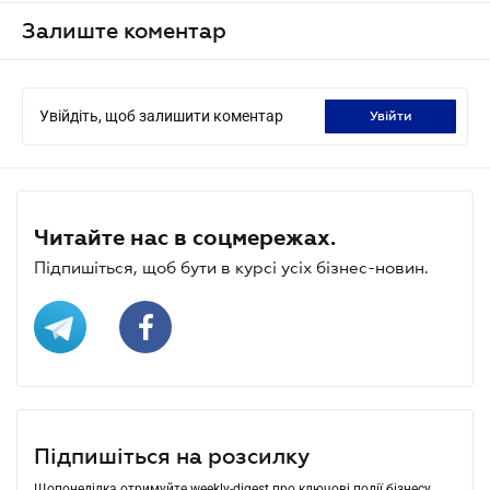
Залиште коментар
Увійдіть, щоб залишити коментар
увійти
Читайте нас в соцмережах.
Підпишіться, щоб бути в курсі усіх бізнес-новин.
Підпишіться на розсилку
Щопонеділка отримуйте weekly-digest про ключові події бізнесу