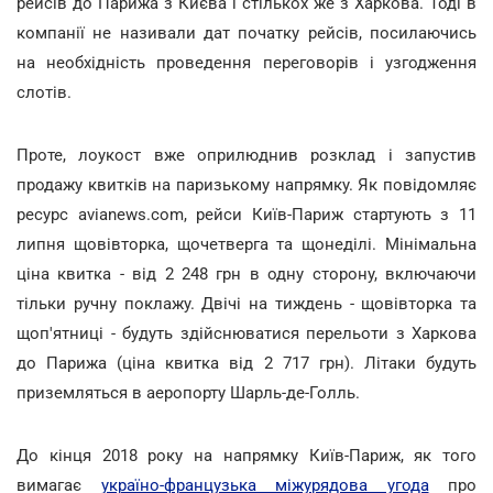
рейсів до Парижа з Києва і стількох же з Харкова. Тоді в
компанії не називали дат початку рейсів, посилаючись
на необхідність проведення переговорів і узгодження
слотів.
Проте, лоукост вже оприлюднив розклад і запустив
продажу квитків на паризькому напрямку. Як повідомляє
ресурс avianews.com, рейси Київ-Париж стартують з 11
липня щовівторка, щочетверга та щонеділі. Мінімальна
ціна квитка - від 2 248 грн в одну сторону, включаючи
тільки ручну поклажу. Двічі на тиждень - щовівторка та
щоп'ятниці - будуть здійснюватися перельоти з Харкова
до Парижа (ціна квитка від 2 717 грн). Літаки будуть
приземляться в аеропорту Шарль-де-Голль.
До кінця 2018 року на напрямку Київ-Париж, як того
вимагає
україно-французька міжурядова угода
про