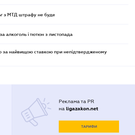
ьг з МТД штрафу не буде
за алкоголь і тютюн з листопада
то за найвищою ставкою при непідтвердженому
Реклама та PR
ligazakon.net
на
ТАРИФИ