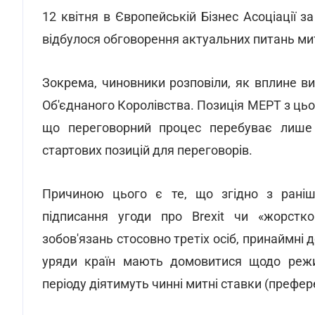
12 квітня в Європейській Бізнес Асоціації 
відбулося обговорення актуальних питань мит
Зокрема, чиновники розповіли, як вплине ви
Об'єднаного Королівства. Позиція МЕРТ з цьо
що переговорний процес перебуває лише у
стартових позицій для переговорів.
Причиною цього є те, що згідно з раніш
підписання угоди про Brexit чи «жорстк
зобов'язань стосовно третіх осіб, принаймні д
уряди країн мають домовитися щодо режимі
періоду діятимуть чинні митні ставки (префер