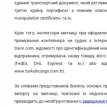
єдиний транспортний документ, який регламе
третю країну, сертифікат з повним описо
manipulation certificate» та ін.
Крім того, інспектори митниці при оформле
прямування контейнера чи судна з інтернет
trace.com, відомості про ідентифікаційний н
відправника, отримувача, назву товару, його 
(FedEx, DHL Express та ін.) або від
www.turkishcargo.com.tr).
За словами представників бізнесу, основні 
імпорту на митниці, пов'язані із недоск
призводить до необґрунтованого
завищення м