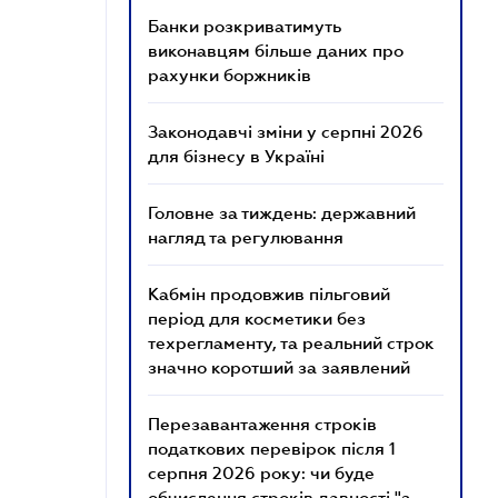
Банки розкриватимуть
виконавцям більше даних про
рахунки боржників
Законодавчі зміни у серпні 2026
для бізнесу в Україні
Головне за тиждень: державний
нагляд та регулювання
Кабмін продовжив пільговий
період для косметики без
техрегламенту, та реальний строк
значно коротший за заявлений
Перезавантаження строків
податкових перевірок після 1
серпня 2026 року: чи буде
обчислення строків давності "з