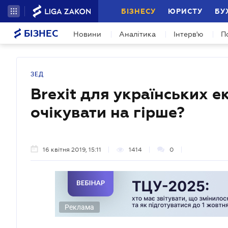
БІЗНЕСУ
ЮРИСТУ
БУ
БІЗНЕС
Новини
Аналітика
Інтерв'ю
П
ЗЕД
Brexit для українських е
очікувати на гірше?
16 квітня 2019, 15:11
1414
0
Реклама