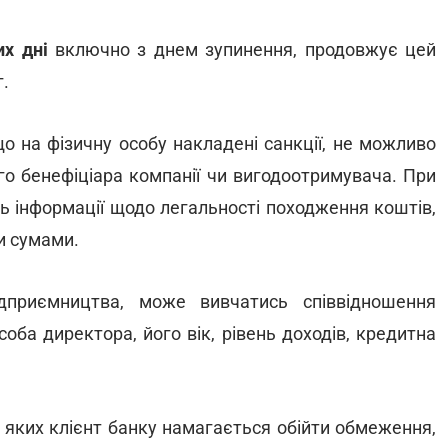
их дні
включно з днем зупинення, продовжує цей
.
що на фізичну особу накладені санкції, не можливо
ого бенефіціара компанії чи вигодоотримувача. При
ть інформації щодо легальності походження коштів,
и сумами.
ідприємництва, може вивчатись співвідношення
соба директора, його вік, рівень доходів, кредитна
и яких клієнт банку намагається обійти обмеження,