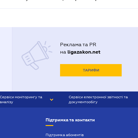
Реклама та PR
ligazakon.net
на
ТАРИФИ
Сервіси моніторингу та
Сервіси електронної звітності та
аналізу
документообігу
CONTR AGENT
Liga:REPORT
Підтримка та контакти
SMS-МАЯК
VERDICTUM
Підтримка абонентів