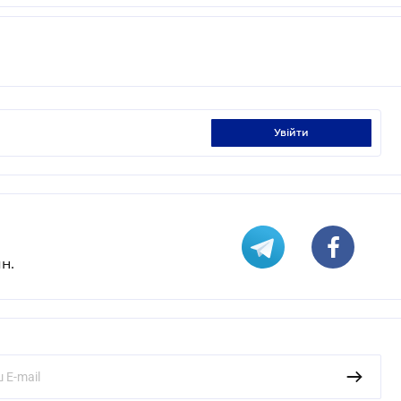
увійти
н.