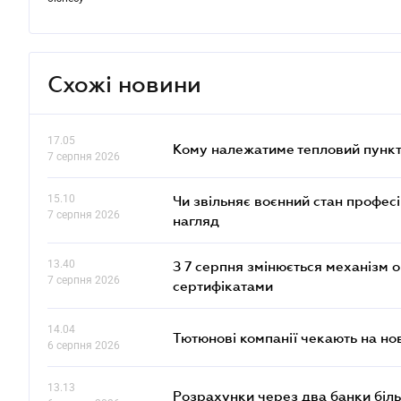
Схожі новини
17.05
Кому належатиме тепловий пункт
7 серпня 2026
15.10
Чи звільняє воєнний стан профес
7 серпня 2026
нагляд
13.40
З 7 серпня змінюється механізм 
7 серпня 2026
сертифікатами
14.04
Тютюнові компанії чекають на но
6 серпня 2026
13.13
Розрахунки через два банки біль