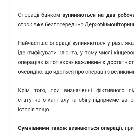
Операції банком
зупиняються на два робоч
строк вже безпосередньо Держфінмоніторинг
Найчастіше операції зупиняються у разі, як
ідентифікувати клієнта, у тому числі кінцев
операціях із готівкою важливим є достатніс
очевидно, що йдеться про операції з великим
Крім того, при визначенні фіктивного п
статутного капіталу та обігу підприємства, о
історія тощо.
Сумнівними також визнаються операції
, пр