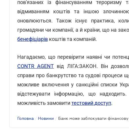
пов'язаних із фінансуванням тероризму 
відмиванням коштів та іншою злочинною 
оновлюються. Також існує практика, кол
громадяни чи компанії, а й країни, що на за
бенефіціарів
коштів та компаній.
Нагадаємо, що перевірити наявні чи потенц
CONTR AGENT
від ЛІГА:ЗАКОН. Він дозвол
справи про банкрутство та судові процеси щ
можливе включення у санкційні списки Укр
відстежувати інформацію, що надходить.
можливість замовити
тестовий доступ
.
Головна
/
Новини
/
Банк може заблокувати фінансову 