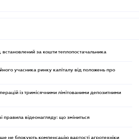
, встановлений за кошти теплопостачальника
ійного учасника ринку капіталу від положень про
операцій із тримісячними лімітованими депозитними
ві правила відеонагляду: що зміниться
ше не блокують компенсацію вартості агротехніки