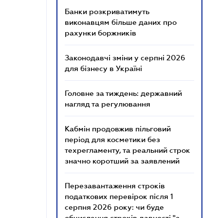
Банки розкриватимуть
виконавцям більше даних про
рахунки боржників
Законодавчі зміни у серпні 2026
для бізнесу в Україні
Головне за тиждень: державний
нагляд та регулювання
Кабмін продовжив пільговий
період для косметики без
техрегламенту, та реальний строк
значно коротший за заявлений
Перезавантаження строків
податкових перевірок після 1
серпня 2026 року: чи буде
обчислення строків давності "з