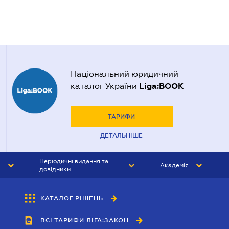
Національний юридичний
Liga:BOOK
каталог України
ТАРИФИ
ДЕТАЛЬНІШЕ
Періодичні видання та
Академія
довідники
ЮРИСТ&ЗАКОН
АКАДЕМІЯ ЛІГА:ЗАКОН
КАТАЛОГ РІШЕНЬ
БУХГАЛТЕР&ЗАКОН
ВСІ ТАРИФИ ЛІГА:ЗАКОН
ВІСНИК МСФЗ