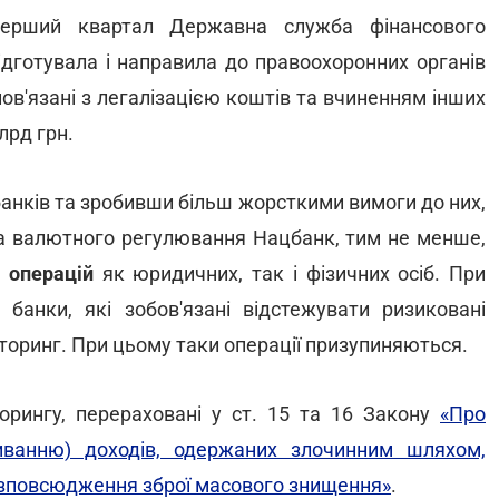
перший квартал Державна служба фінансового
ідготувала і направила до правоохоронних органів
пов'язані з легалізацією коштів та вчиненням інших
лрд грн.
 банків та зробивши більш жорсткими вимоги до них,
ла валютного регулювання Нацбанк, тим не менше,
 операцій
як юридичних, так і фізичних осіб. При
анки, які зобов'язані відстежувати ризиковані
торинг. При цьому таки операції призупиняються.
орингу, перераховані у ст. 15 та 16 Закону
«Про
миванню) доходів, одержаних злочинним шляхом,
озповсюдження зброї масового знищення»
.