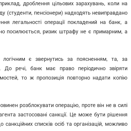
приклад, дроблення цільових зарахувань, коли на
оду (студенти, пенсіонери) надходять невиправдано
ення легальності операції покладений на банк, а
но посилюється, ризик штрафу не є примарним, а
 логічним є звернутись за поясненням, та, за
и. До речі, банк має право періодично звіряти
омостей, то ж пропозиція повторно надати копію
овинен розблокувати операцію, проте він не в силі
агента застосовані санкції. Це може бути рішення
о санкційних списків осіб та організацій, можливо