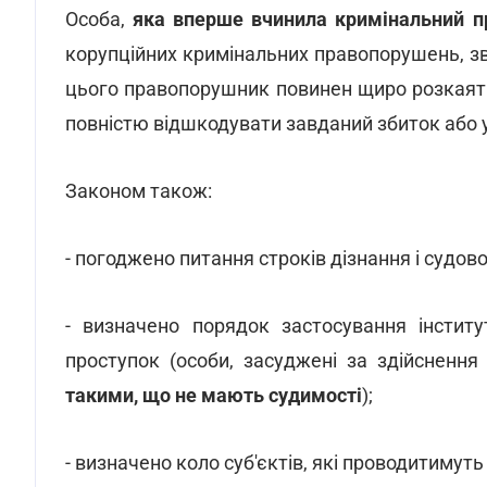
Особа,
яка вперше вчинила кримінальний п
корупційних кримінальних правопорушень, зві
цього правопорушник повинен щиро розкаят
повністю відшкодувати завданий збиток або 
Законом також:
- погоджено питання строків дізнання і судов
- визначено порядок застосування інститу
проступок (особи, засуджені за здійснення 
такими, що не мають судимості
);
- визначено коло суб'єктів, які проводитимут