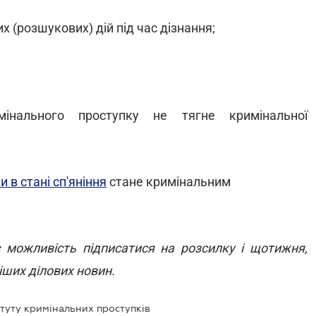
х (розшукових) дій під час дізнання;
інального проступку не тягне кримінальної
 в стані сп'яніння
стане кримінальним
 можливість підписатися на розсилку і щотижня,
ших ділових новин.
туту кримінальних проступків