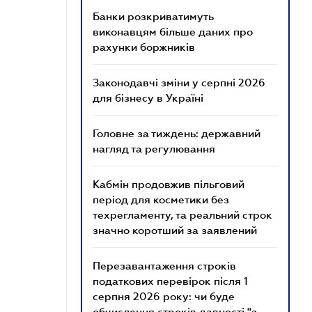
Банки розкриватимуть
виконавцям більше даних про
рахунки боржників
Законодавчі зміни у серпні 2026
для бізнесу в Україні
Головне за тиждень: державний
нагляд та регулювання
Кабмін продовжив пільговий
період для косметики без
техрегламенту, та реальний строк
значно коротший за заявлений
Перезавантаження строків
податкових перевірок після 1
серпня 2026 року: чи буде
обчислення строків давності "з