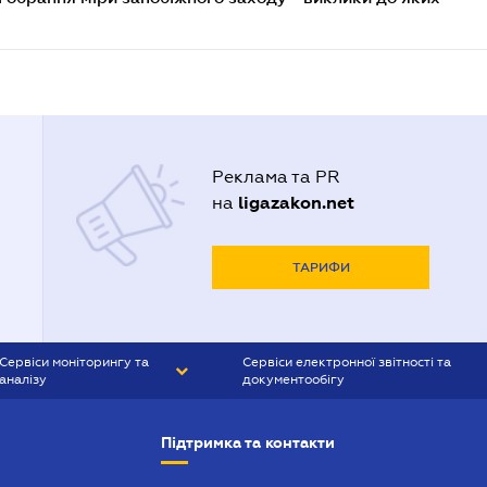
Реклама та PR
ligazakon.net
на
ТАРИФИ
Сервіси моніторингу та
Сервіси електронної звітності та
аналізу
документообігу
CONTR AGENT
Liga:REPORT
Підтримка та контакти
SMS-МАЯК