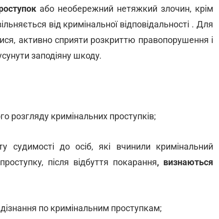
роступок
або необережний нетяжкий злочин, крім
льняється від кримінальної відповідальності . Для
ися, активно сприяти розкриттю правопорушення і
усунути заподіяну шкоду.
ого розгляду кримінальних проступків;
ту судимості до осіб, які вчинили кримінальний
проступку, після відбуття покарання
, визнаються
ь дізнання по кримінальним проступкам;