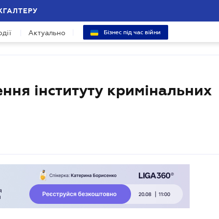
ХГАЛТЕРУ
одії
Актуально
Бізнес під час війни
ння інституту кримінальних