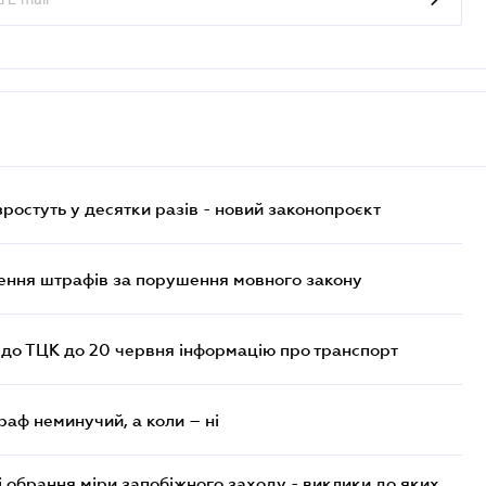
остуть у десятки разів - новий законопроєкт
лення штрафів за порушення мовного закону
 до ТЦК до 20 червня інформацію про транспорт
раф неминучий, а коли – ні
і обрання міри запобіжного заходу - виклики до яких