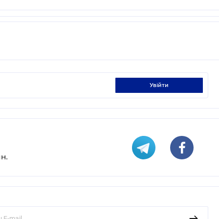
увійти
н.