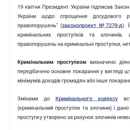
19 квітня Президент України підписав Закон
України щодо спрощення досудового ро
правопорушень" (
законопроект №7279-д
).
кримінальних проступків та злочинів,
правопорушень на кримінальні проступки, нетя
Кримінальним проступком
визначено діянн
передбачено основне покарання у вигляді ш
мінімумів доходів громадян або інше покаранн
Змінами до
Кримінального кодексу
вст
(кримінальний проступок та злочини) і дан
проступку утворено за рахунок злочинів неве