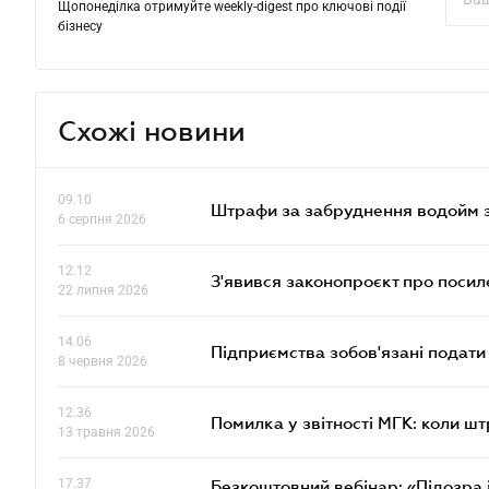
Щопонеділка отримуйте weekly-digest про ключові події
бізнесу
Схожі новини
09.10
Штрафи за забруднення водойм зр
6 серпня 2026
12.12
З'явився законопроєкт про поси
22 липня 2026
14.06
Підприємства зобов'язані подати
8 червня 2026
12.36
Помилка у звітності МГК: коли шт
13 травня 2026
17.37
Безкоштовний вебінар: «Підозра 