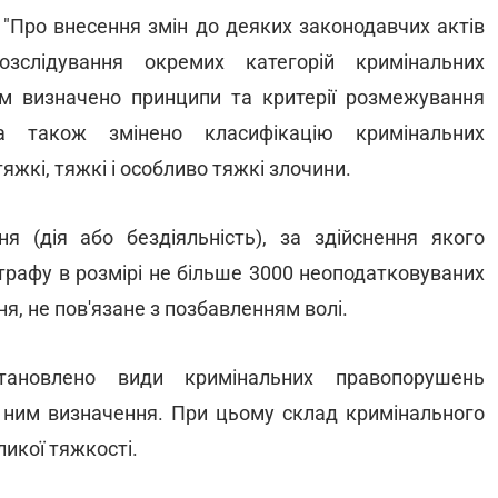
 "Про внесення змін до деяких законодавчих актів
зслідування окремих категорій кримінальних
 Їм визначено принципи та критерії розмежування
 а також змінено класифікацію кримінальних
жкі, тяжкі і особливо тяжкі злочини.
я (дія або бездіяльність), за здійснення якого
трафу в розмірі не більше 3000 неоподатковуваних
я, не пов'язане з позбавленням волі.
ановлено види кримінальних правопорушень
о ним визначення. При цьому склад кримінального
ликої тяжкості.