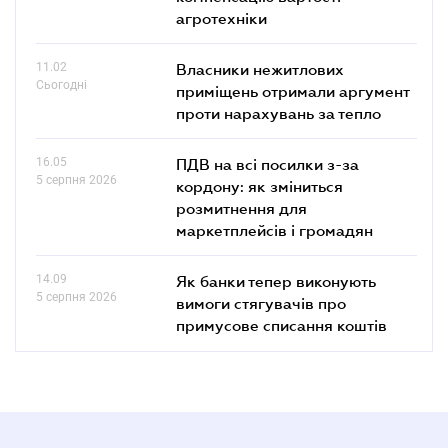
агротехніки
11.02
Власники нежитлових
Сьогодні
приміщень отримали аргумент
проти нарахувань за тепло
16.05
ПДВ на всі посилки з-за
5 серпня 2026
кордону: як зміниться
розмитнення для
маркетплейсів і громадян
14.09
Як банки тепер виконують
5 серпня 2026
вимоги стягувачів про
примусове списання коштів