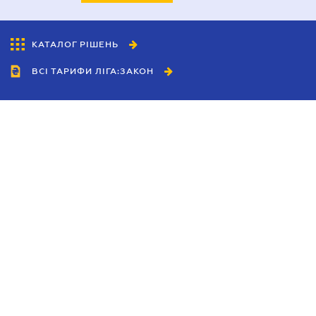
КАТАЛОГ РІШЕНЬ
ВСІ ТАРИФИ ЛІГА:ЗАКОН
Співробітництво
Агенти
Дилери
Політика конфіденційності
Умови використання сайту
Реклама
Блог
Новини компанії
Керівництва
Каталоги компаній