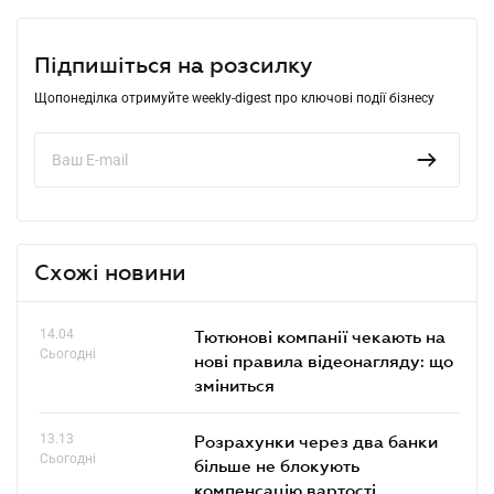
Підпишіться на розсилку
Щопонеділка отримуйте weekly-digest про ключові події бізнесу
Схожі новини
14.04
Тютюнові компанії чекають на
Сьогодні
нові правила відеонагляду: що
зміниться
13.13
Розрахунки через два банки
Сьогодні
більше не блокують
компенсацію вартості