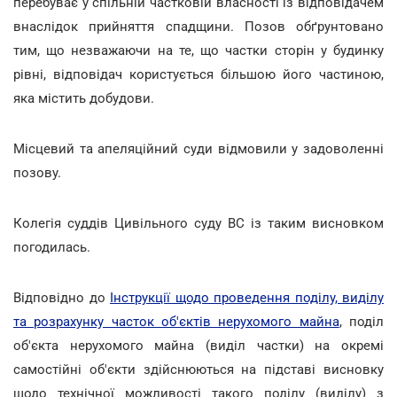
перебуває у спільній частковій власності із відповідачем
внаслідок прийняття спадщини. Позов обґрунтовано
тим, що незважаючи на те, що частки сторін у будинку
рівні, відповідач користується більшою його частиною,
яка містить добудови.
Місцевий та апеляційний суди відмовили у задоволенні
позову.
Колегія суддів Цивільного суду ВС із таким висновком
погодилась.
Відповідно до
Інструкції щодо проведення поділу, виділу
та розрахунку часток об'єктів нерухомого майна
, поділ
об'єкта нерухомого майна (виділ частки) на окремі
самостійні об'єкти здійснюються на підставі висновку
щодо технічної можливості такого поділу (виділу) з