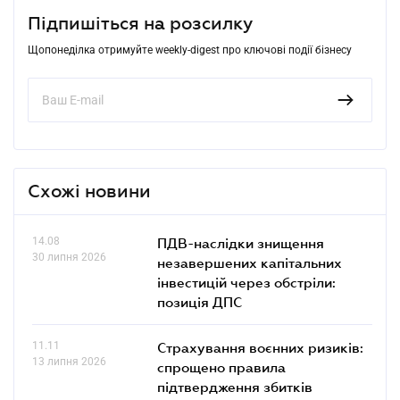
Підпишіться на розсилку
Щопонеділка отримуйте weekly-digest про ключові події бізнесу
Схожі новини
14.08
ПДВ-наслідки знищення
30 липня 2026
незавершених капітальних
інвестицій через обстріли:
позиція ДПС
11.11
Страхування воєнних ризиків:
13 липня 2026
спрощено правила
підтвердження збитків