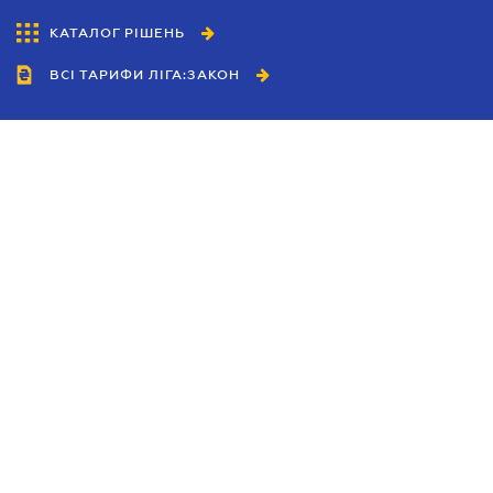
КАТАЛОГ РІШЕНЬ
ВСІ ТАРИФИ ЛІГА:ЗАКОН
Співробітництво
Агенти
Дилери
Політика конфіденційності
Умови використання сайту
Реклама
Блог
Новини компанії
Керівництва
Каталоги компаній
Теми в центрі уваги